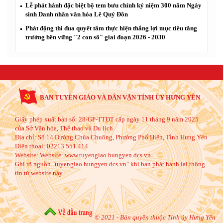
Lễ phát hành đặc biệt bộ tem bưu chính kỷ niệm 300 năm Ngày
sinh Danh nhân văn hóa Lê Quý Đôn
Phát động thi đua quyết tâm thực hiện thắng lợi mục tiêu tăng
trưởng bền vững "2 con số" giai đoạn 2026 - 2030
BAN TUYÊN GIÁO VÀ DÂN VẬN TỈNH ỦY HƯNG YÊN
Giấy phép xuất bản số: 28/GP-TTĐT cấp ngày 11 tháng 9 năm 2025
của Sở Văn hóa, Thể thao và Du lịch
Địa chỉ:
Số 14 Đường Chùa Chuông, Phường Phố Hiến, Tỉnh Hưng Yên
Điện thoại:
02213 551.414
Website:
Website: www.tuyengiao.hungyen.dcs.vn
Ghi rõ nguồn "tuyengiao.hungyen.dcs.vn" khi bạn phát hành lại thông
tin từ website này.
© 2021 - Bản quyền thuộc Tỉnh ủy Hưng Yên