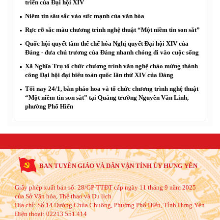
triển của Đại hội XIV
Niềm tin sâu sắc vào sức mạnh của văn hóa
Rực rỡ sắc màu chương trình nghệ thuật “Một niềm tin son sắt”
Quốc hội quyết tâm thể chế hóa Nghị quyết Đại hội XIV của
Đảng - đưa chủ trương của Đảng nhanh chóng đi vào cuộc sống
Xã Nghĩa Trụ tổ chức chương trình văn nghệ chào mừng thành
công Đại hội đại biểu toàn quốc lần thứ XIV của Đảng
Tối nay 24/1, bắn pháo hoa và tổ chức chương trình nghệ thuật
“Một niềm tin son sắt” tại Quảng trường Nguyễn Văn Linh,
phường Phố Hiến
BAN TUYÊN GIÁO VÀ DÂN VẬN TỈNH ỦY HƯNG YÊN
Giấy phép xuất bản số: 28/GP-TTĐT cấp ngày 11 tháng 9 năm 2025
của Sở Văn hóa, Thể thao và Du lịch
Địa chỉ:
Số 14 Đường Chùa Chuông, Phường Phố Hiến, Tỉnh Hưng Yên
Điện thoại:
02213 551.414