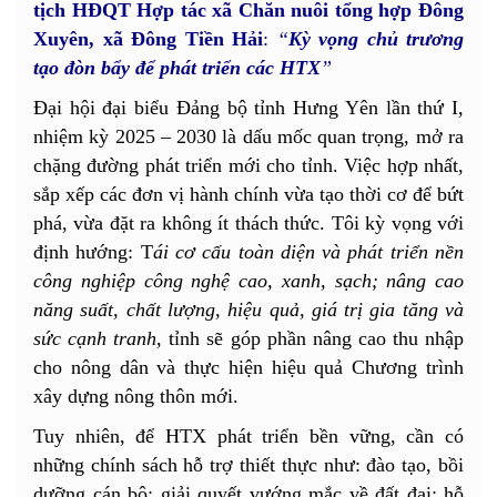
tịch HĐQT Hợp tác xã Chăn nuôi tổng hợp Đông
Xuyên, xã Đông Tiền Hải
:
“
Kỳ vọng chủ trương
tạo đòn bẩy để phát triển các HTX
”
Đại hội đại biểu Đảng bộ tỉnh Hưng Yên lần thứ I,
nhiệm kỳ 2025 – 2030 là dấu mốc quan trọng, mở ra
chặng đường phát triển mới cho tỉnh. Việc hợp nhất,
sắp xếp các đơn vị hành chính vừa tạo thời cơ để bứt
phá, vừa đặt ra không ít thách thức. Tôi kỳ vọng với
định hướng: T
ái cơ cấu toàn diện và phát triển nền
công nghiệp công nghệ cao, xanh, sạch; nâng cao
năng suất, chất lượng, hiệu quả, giá trị gia tăng và
sức cạnh tranh
,
tỉnh sẽ góp phần nâng cao thu nhập
cho nông dân và thực hiện hiệu quả Chương trình
xây dựng nông thôn mới.
Tuy nhiên, để HTX phát triển bền vững, cần có
những chính sách hỗ trợ thiết thực như: đào tạo, bồi
dưỡng cán bộ; giải quyết vướng mắc về đất đai; hỗ