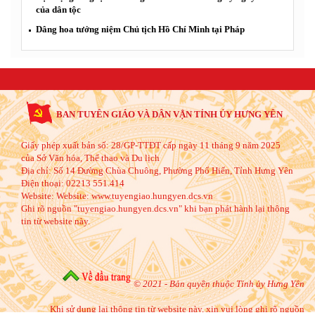
của dân tộc
Dâng hoa tưởng niệm Chủ tịch Hồ Chí Minh tại Pháp
BAN TUYÊN GIÁO VÀ DÂN VẬN TỈNH ỦY HƯNG YÊN
Giấy phép xuất bản số: 28/GP-TTĐT cấp ngày 11 tháng 9 năm 2025
của Sở Văn hóa, Thể thao và Du lịch
Địa chỉ:
Số 14 Đường Chùa Chuông, Phường Phố Hiến, Tỉnh Hưng Yên
Điện thoại:
02213 551.414
Website:
Website: www.tuyengiao.hungyen.dcs.vn
Ghi rõ nguồn "tuyengiao.hungyen.dcs.vn" khi bạn phát hành lại thông
tin từ website này.
© 2021 - Bản quyền thuộc Tỉnh ủy Hưng Yên
Khi sử dụng lại thông tin từ website này, xin vui lòng ghi rõ nguồn