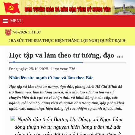
7-8-2026 1:31:38
 RA SỨC THI ĐUA THỰC HIỆN THẮNG LỢI NGHỊ QUYẾT ĐẠI HỘI XIV C
Học tập và làm theo tư tưởng, đạo đức, phong cách Hồ Chí Minh
Đăng ngày: 25/10/2025 - Lượt xem: 736
Nhân lên sức mạnh từ học và làm theo Bác
Học tập và làm theo tư tưởng, đạo đức, phong cách Hồ Chí Minh đã
trở thành việc làm thường xuyên, nền nếp, tạo sức lan tỏa và sự
chuyển biến tích cực cả về nhận thức và hành động ở các cấp, các
ngành, mỗi cán bộ, đảng viên và người dân trong tỉnh, góp phần khơi
nguồn sức mạnh thực hiện thắng lợi các nhiệm vụ chính trị của tỉnh.