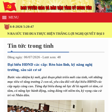
6-8-2026 5:20:48
RA SỨC THI ĐUA THỰC HIỆN THẮNG LỢI NGHỊ QUYẾT ĐẠI HỘI XIV CỦ
Tin tức trong tỉnh
Đăng ngày: 06/07/2026 - Lượt xem: 48
Đại biểu HĐND các cấp: Rèn bản lĩnh, kỹ năng nghị
trường, sâu sát cơ sở
Bước vào nhiệm kỳ mới, giai đoạn phát triển mới của tỉnh, với những
mục tiêu về tăng trưởng 2 con số, yêu cầu đối với đại biểu HĐND các
cấp ngày càng cao. Từng đại biểu đang nỗ lực để là người có tâm, có
tầm, có năng lực hành động, xứng đáng với niềm tin, kỳ vọng của cử
tri và Nhân dân.