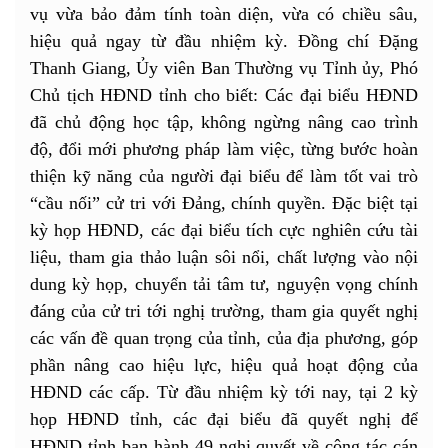
vụ vừa bảo đảm tính toàn diện, vừa có chiều sâu,
hiệu quả ngay từ đầu nhiệm kỳ. Đồng chí Đặng
Thanh Giang, Ủy viên Ban Thường vụ Tỉnh ủy, Phó
Chủ tịch HĐND tỉnh cho biết: Các đại biểu HĐND
đã chủ động học tập, không ngừng nâng cao trình
độ, đổi mới phương pháp làm việc, từng bước hoàn
thiện kỹ năng của người đại biểu để làm tốt vai trò
“cầu nối” cử tri với Đảng, chính quyền. Đặc biệt tại
kỳ họp HĐND, các đại biểu tích cực nghiên cứu tài
liệu, tham gia thảo luận sôi nổi, chất lượng vào nội
dung kỳ họp, chuyển tải tâm tư, nguyện vọng chính
đáng của cử tri tới nghị trường, tham gia quyết nghị
các vấn đề quan trọng của tỉnh, của địa phương, góp
phần nâng cao hiệu lực, hiệu quả hoạt động của
HĐND các cấp. Từ đầu nhiệm kỳ tới nay, tại 2 kỳ
họp HĐND tỉnh, các đại biểu đã quyết nghị để
HĐND tỉnh ban hành 49 nghị quyết về công tác cán