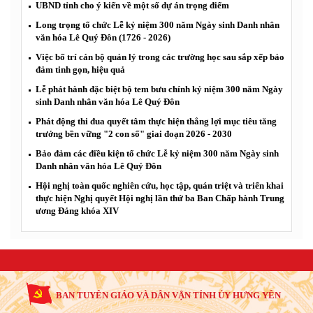
UBND tỉnh cho ý kiến về một số dự án trọng điểm
Long trọng tổ chức Lễ kỷ niệm 300 năm Ngày sinh Danh nhân
văn hóa Lê Quý Đôn (1726 - 2026)
Việc bố trí cán bộ quản lý trong các trường học sau sắp xếp bảo
đảm tinh gọn, hiệu quả
Lễ phát hành đặc biệt bộ tem bưu chính kỷ niệm 300 năm Ngày
sinh Danh nhân văn hóa Lê Quý Đôn
Phát động thi đua quyết tâm thực hiện thắng lợi mục tiêu tăng
trưởng bền vững "2 con số" giai đoạn 2026 - 2030
Bảo đảm các điều kiện tổ chức Lễ kỷ niệm 300 năm Ngày sinh
Danh nhân văn hóa Lê Quý Đôn
Hội nghị toàn quốc nghiên cứu, học tập, quán triệt và triển khai
thực hiện Nghị quyết Hội nghị lần thứ ba Ban Chấp hành Trung
ương Đảng khóa XIV
BAN TUYÊN GIÁO VÀ DÂN VẬN TỈNH ỦY HƯNG YÊN