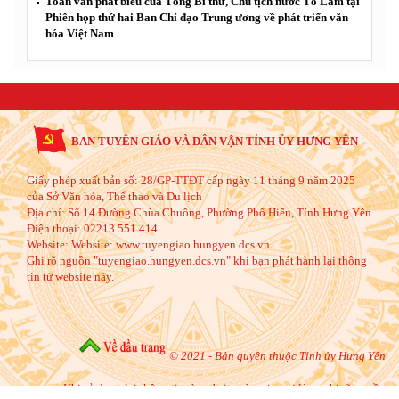
Toàn văn phát biểu của Tổng Bí thư, Chủ tịch nước Tô Lâm tại
Phiên họp thứ hai Ban Chỉ đạo Trung ương về phát triển văn
hóa Việt Nam
BAN TUYÊN GIÁO VÀ DÂN VẬN TỈNH ỦY HƯNG YÊN
Giấy phép xuất bản số: 28/GP-TTĐT cấp ngày 11 tháng 9 năm 2025
của Sở Văn hóa, Thể thao và Du lịch
Địa chỉ:
Số 14 Đường Chùa Chuông, Phường Phố Hiến, Tỉnh Hưng Yên
Điện thoại:
02213 551.414
Website:
Website: www.tuyengiao.hungyen.dcs.vn
Ghi rõ nguồn "tuyengiao.hungyen.dcs.vn" khi bạn phát hành lại thông
tin từ website này.
© 2021 - Bản quyền thuộc Tỉnh ủy Hưng Yên
Khi sử dụng lại thông tin từ website này, xin vui lòng ghi rõ nguồn