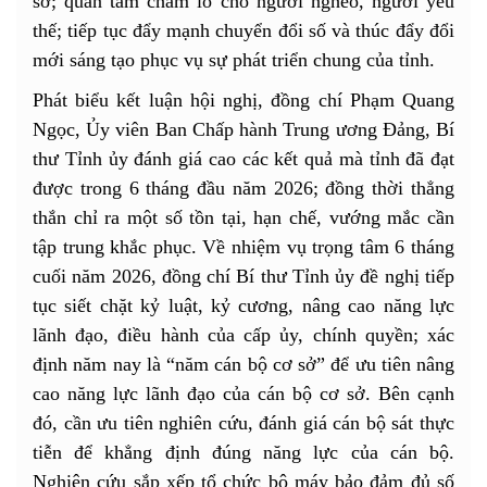
sở; quan tâm chăm lo cho người nghèo, người yếu
thế; tiếp tục đẩy mạnh chuyển đổi số và thúc đẩy đổi
mới sáng tạo phục vụ sự phát triển chung của tỉnh.
Phát biểu kết luận hội nghị, đồng chí Phạm Quang
Ngọc, Ủy viên Ban Chấp hành Trung ương Đảng, Bí
thư Tỉnh ủy đánh giá cao các kết quả mà tỉnh đã đạt
được trong 6 tháng đầu năm 2026; đồng thời thẳng
thắn chỉ ra một số tồn tại, hạn chế, vướng mắc cần
tập trung khắc phục. Về nhiệm vụ trọng tâm 6 tháng
cuối năm 2026, đồng chí Bí thư Tỉnh ủy đề nghị tiếp
tục siết chặt kỷ luật, kỷ cương, nâng cao năng lực
lãnh đạo, điều hành của cấp ủy, chính quyền; xác
định năm nay là “năm cán bộ cơ sở” để ưu tiên nâng
cao năng lực lãnh đạo của cán bộ cơ sở. Bên cạnh
đó, cần ưu tiên nghiên cứu, đánh giá cán bộ sát thực
tiễn để khẳng định đúng năng lực của cán bộ.
Nghiên cứu sắp xếp tổ chức bộ máy bảo đảm đủ số