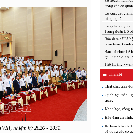
Kế hoạch hành độ
trong các cơ qua
Đề xuất cắt giảm 
công nghệ
Công bố quyết địn
Trung đoàn Bộ b
Bảo đảm để Lễ hộ
ra an toàn, thành
Ban Tổ chức Lễ h
tại Di tích đình -
Thổ Hoàng - Vùng
Tin mới
Thắt chặt tình đo
Quốc hội thảo luậ
trọng
Khoa học, công n
Bảo đảm an ninh, 
Kế hoạch hành độ
VIII, nhiệm kỳ 2026 - 2031.
số trong các cơ 