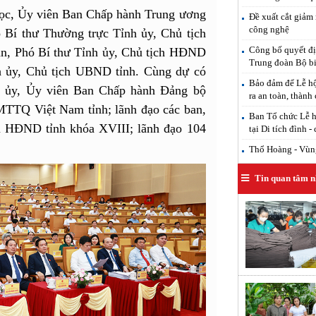
ọc, Ủy viên Ban Chấp hành Trung ương
Đề xuất cắt giảm 
công nghệ
 Bí thư Thường trực Tỉnh ủy, Chủ tịch
Công bố quyết đị
n, Phó Bí thư Tỉnh ủy, Chủ tịch HĐND
Trung đoàn Bộ b
h ủy, Chủ tịch UBND tỉnh. Cùng dự có
Bảo đảm để Lễ hộ
h ủy, Ủy viên Ban Chấp hành Đảng bộ
ra an toàn, thành
TTQ Việt Nam tỉnh; lãnh đạo các ban,
Ban Tổ chức Lễ h
iểu HĐND tỉnh khóa XVIII; lãnh đạo 104
tại Di tích đình -
Thổ Hoàng - Vùng
Tin quan tâm n