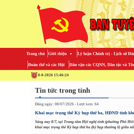
Trang chủ
Giới thiệu
Lý luận Chính trị - Lịch sử Đả
Đoàn thể và các Hội
Dân vận các CQNN, Dân tộc và Tôn
TOÀN 
8-8-2026 15:46:26
Tin tức trong tỉnh
Đăng ngày: 08/07/2026 - Lượt xem: 64
Khai mạc trọng thể Kỳ họp thứ ba, HĐND tỉnh kh
Sáng nay 8/7, tại Trung tâm Hội nghị tỉnh (phường Phố Hi
khai mạc trọng thể Kỳ họp thứ ba (kỳ họp thường lệ giữa n