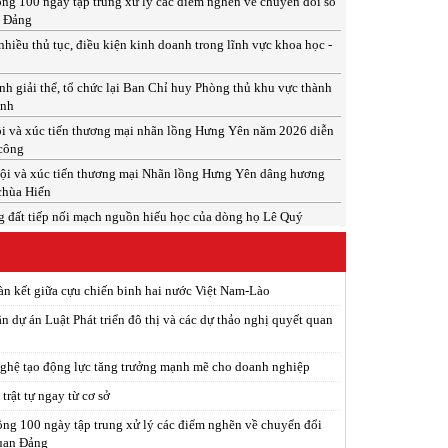
ng 100 ngày tập trung xử lý các điểm nghẽn về chuyển đổi số
n Đảng
nhiều thủ tục, điều kiện kinh doanh trong lĩnh vực khoa học -
h giải thể, tổ chức lại Ban Chỉ huy Phòng thủ khu vực thành
inh
i và xúc tiến thương mại nhãn lồng Hưng Yên năm 2026 diễn
 công
ội và xúc tiến thương mại Nhãn lồng Hưng Yên dâng hương
 chùa Hiến
 đất tiếp nối mạch nguồn hiếu học của dòng họ Lê Quý
àn kết giữa cựu chiến binh hai nước Việt Nam-Lào
n dự án Luật Phát triển đô thị và các dự thảo nghị quyết quan
ghệ tạo động lực tăng trưởng mạnh mẽ cho doanh nghiệp
trật tự ngay từ cơ sở
ng 100 ngày tập trung xử lý các điểm nghẽn về chuyển đổi
quan Đảng