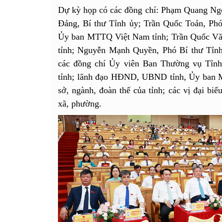
Dự kỳ họp có các đồng chí: Phạm Quang Ng
Đảng, Bí thư Tỉnh ủy; Trần Quốc Toản, Phó
Ủy ban MTTQ Việt Nam tỉnh; Trần Quốc Vă
tỉnh; Nguyễn Mạnh Quyền, Phó Bí thư Tỉn
các đồng chí Ủy viên Ban Thường vụ Tỉn
tỉnh; lãnh đạo HĐND, UBND tỉnh, Ủy ban M
sở, ngành, đoàn thể của tỉnh; các vị đại b
xã, phường.