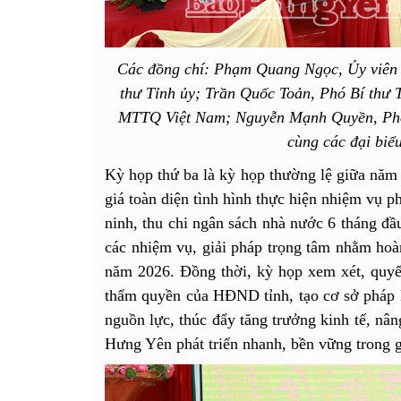
Các đồng chí: Phạm Quang Ngọc, Ủy viên
thư Tỉnh ủy; Trần Quốc Toản, Phó Bí thư 
MTTQ Việt Nam; Nguyễn Mạnh Quyền, Phó 
cùng các đại biể
Kỳ họp thứ ba là kỳ họp thường lệ giữa năm
giá toàn diện tình hình thực hiện nhiệm vụ ph
ninh, thu chi ngân sách nhà nước 6 tháng đầ
các nhiệm vụ, giải pháp trọng tâm nhằm hoàn 
năm 2026. Đồng thời, kỳ họp xem xét, quyết
thẩm quyền của HĐND tỉnh, tạo cơ sở pháp l
nguồn lực, thúc đẩy tăng trưởng kinh tế, nâ
Hưng Yên phát triển nhanh, bền vững trong g