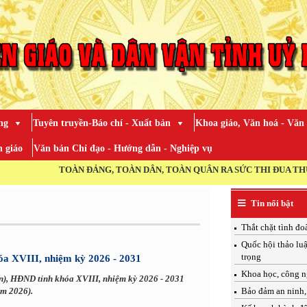
ng
Tuyên truyền-Báo chí - Xuất bản
Khoa giáo, Văn hoá - Văn
 giáo
Văn bản Chỉ đạo - Hướng dẫn - Nghiệp vụ
ĐẢNG, TOÀN DÂN, TOÀN QUÂN RA SỨC THI ĐUA THỰC HIỆN THẮNG LỢI
Tin nổi bật
Thắt chặt tình đo
Quốc hội thảo luậ
trọng
óa XVIII, nhiệm kỳ 2026 - 2031
Khoa học, công n
ến), HĐND tỉnh khóa XVIII, nhiệm kỳ 2026 - 2031
ăm 2026).
Bảo đảm an ninh, 