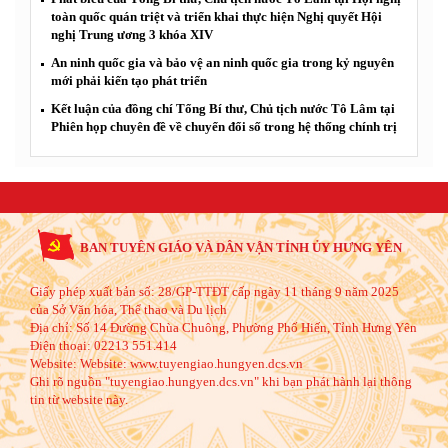
toàn quốc quán triệt và triển khai thực hiện Nghị quyết Hội
nghị Trung ương 3 khóa XIV
An ninh quốc gia và bảo vệ an ninh quốc gia trong kỷ nguyên
mới phải kiến tạo phát triển
Kết luận của đồng chí Tổng Bí thư, Chủ tịch nước Tô Lâm tại
Phiên họp chuyên đề về chuyển đổi số trong hệ thống chính trị
BAN TUYÊN GIÁO VÀ DÂN VẬN TỈNH ỦY HƯNG YÊN
Giấy phép xuất bản số: 28/GP-TTĐT cấp ngày 11 tháng 9 năm 2025
của Sở Văn hóa, Thể thao và Du lịch
Địa chỉ:
Số 14 Đường Chùa Chuông, Phường Phố Hiến, Tỉnh Hưng Yên
Điện thoại:
02213 551.414
Website:
Website: www.tuyengiao.hungyen.dcs.vn
Ghi rõ nguồn "tuyengiao.hungyen.dcs.vn" khi bạn phát hành lại thông
tin từ website này.