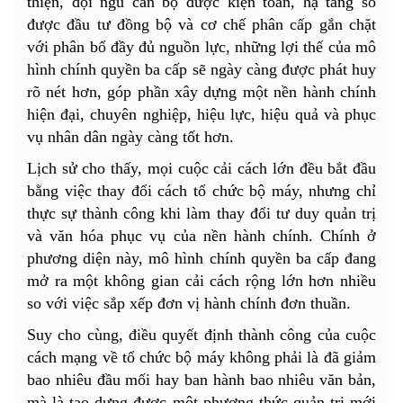
thiện, đội ngũ cán bộ được kiện toàn, hạ tầng số
được đầu tư đồng bộ và cơ chế phân cấp gắn chặt
với phân bổ đầy đủ nguồn lực, những lợi thế của mô
hình chính quyền ba cấp sẽ ngày càng được phát huy
rõ nét hơn, góp phần xây dựng một nền hành chính
hiện đại, chuyên nghiệp, hiệu lực, hiệu quả và phục
vụ nhân dân ngày càng tốt hơn.
Lịch sử cho thấy, mọi cuộc cải cách lớn đều bắt đầu
bằng việc thay đổi cách tổ chức bộ máy, nhưng chỉ
thực sự thành công khi làm thay đổi tư duy quản trị
và văn hóa phục vụ của nền hành chính. Chính ở
phương diện này, mô hình chính quyền ba cấp đang
mở ra một không gian cải cách rộng lớn hơn nhiều
so với việc sắp xếp đơn vị hành chính đơn thuần.
Suy cho cùng, điều quyết định thành công của cuộc
cách mạng về tổ chức bộ máy không phải là đã giảm
bao nhiêu đầu mối hay ban hành bao nhiêu văn bản,
mà là tạo dựng được một phương thức quản trị mới