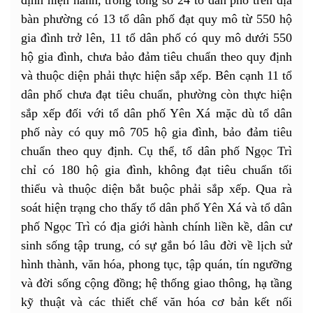
định hiện hành, trong tổng số 24 tổ dân phố trên địa
bàn phường có 13 tổ dân phố đạt quy mô từ 550 hộ
gia đình trở lên, 11 tổ dân phố có quy mô dưới 550
hộ gia đình, chưa bảo đảm tiêu chuẩn theo quy định
và thuộc diện phải thực hiện sắp xếp. Bên cạnh 11 tổ
dân phố chưa đạt tiêu chuẩn, phường còn thực hiện
sắp xếp đối với tổ dân phố Yên Xá mặc dù tổ dân
phố này có quy mô 705 hộ gia đình, bảo đảm tiêu
chuẩn theo quy định. Cụ thể, tổ dân phố Ngọc Trì
chỉ có 180 hộ gia đình, không đạt tiêu chuẩn tối
thiểu và thuộc diện bắt buộc phải sắp xếp. Qua rà
soát hiện trạng cho thấy tổ dân phố Yên Xá và tổ dân
phố Ngọc Trì có địa giới hành chính liền kề, dân cư
sinh sống tập trung, có sự gắn bó lâu đời về lịch sử
hình thành, văn hóa, phong tục, tập quán, tín ngưỡng
và đời sống cộng đồng; hệ thống giao thông, hạ tầng
kỹ thuật và các thiết chế văn hóa cơ bản kết nối