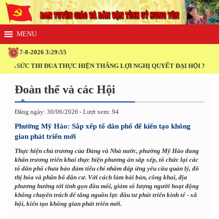
7-8-2026 3:29:55
ỨC THI ĐUA THỰC HIỆN THẮNG LỢI NGHỊ QUYẾT ĐẠI HỘI XIV CỦA ĐẢ
Đoàn thể và các Hội
Đăng ngày: 30/06/2026 - Lượt xem: 94
Phường Mỹ Hào: Sắp xếp tổ dân phố để kiến tạo không
gian phát triển mới
Thực hiện chủ trương của Đảng và Nhà nước, phường Mỹ Hào đang
khẩn trương triển khai thực hiện phương án sắp xếp, tổ chức lại các
tổ dân phố chưa bảo đảm tiêu chí nhằm đáp ứng yêu cầu quản lý, đô
thị hóa và phân bố dân cư. Với cách làm bài bản, công khai, địa
phương hướng tới tinh gọn đầu mối, giảm số lượng người hoạt động
không chuyên trách để tăng nguồn lực đầu tư phát triển kinh tế - xã
hội, kiến tạo không gian phát triển mới.