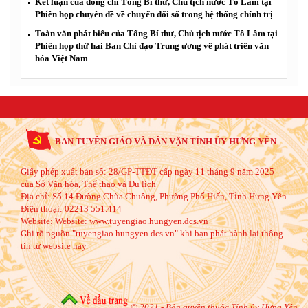
Kết luận của đồng chí Tổng Bí thư, Chủ tịch nước Tô Lâm tại
Phiên họp chuyên đề về chuyển đổi số trong hệ thống chính trị
Toàn văn phát biểu của Tổng Bí thư, Chủ tịch nước Tô Lâm tại
Phiên họp thứ hai Ban Chỉ đạo Trung ương về phát triển văn
hóa Việt Nam
BAN TUYÊN GIÁO VÀ DÂN VẬN TỈNH ỦY HƯNG YÊN
Giấy phép xuất bản số: 28/GP-TTĐT cấp ngày 11 tháng 9 năm 2025
của Sở Văn hóa, Thể thao và Du lịch
Địa chỉ:
Số 14 Đường Chùa Chuông, Phường Phố Hiến, Tỉnh Hưng Yên
Điện thoại:
02213 551.414
Website:
Website: www.tuyengiao.hungyen.dcs.vn
Ghi rõ nguồn "tuyengiao.hungyen.dcs.vn" khi bạn phát hành lại thông
tin từ website này.
© 2021 - Bản quyền thuộc Tỉnh ủy Hưng Yên