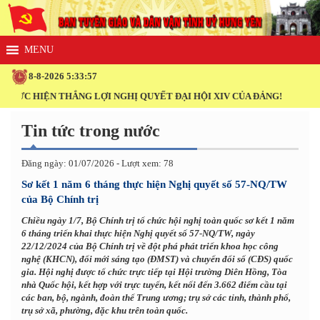
8-8-2026 5:33:59
ẮNG LỢI NGHỊ QUYẾT ĐẠI HỘI XIV CỦA ĐẢNG!
Tin tức trong nước
Đăng ngày: 01/07/2026 - Lượt xem: 78
Sơ kết 1 năm 6 tháng thực hiện Nghị quyết số 57-NQ/TW
của Bộ Chính trị
Chiều ngày 1/7, Bộ Chính trị tổ chức hội nghị toàn quốc sơ kết 1 năm
6 tháng triển khai thực hiện Nghị quyết số 57-NQ/TW, ngày
22/12/2024 của Bộ Chính trị về đột phá phát triển khoa học công
nghệ (KHCN), đổi mới sáng tạo (ĐMST) và chuyển đổi số (CĐS) quốc
gia. Hội nghị được tổ chức trực tiếp tại Hội trường Diên Hồng, Tòa
nhà Quốc hội, kết hợp với trực tuyến, kết nối đến 3.662 điểm cầu tại
các ban, bộ, ngành, đoàn thể Trung ương; trụ sở các tỉnh, thành phố,
trụ sở xã, phường, đặc khu trên toàn quốc.