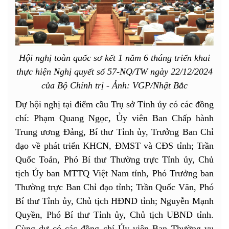
Hội nghị toàn quốc sơ kết 1 năm 6 tháng triển khai
thực hiện Nghị quyết số 57-NQ/TW ngày 22/12/2024
của Bộ Chính trị - Ảnh: VGP/Nhật Bắc
Dự hội nghị tại điểm cầu Trụ sở Tỉnh ủy có các đồng
chí: Phạm Quang Ngọc, Ủy viên Ban Chấp hành
Trung ương Đảng, Bí thư Tỉnh ủy, Trưởng Ban Chỉ
đạo về phát triển KHCN, ĐMST và CĐS tỉnh; Trần
Quốc Toản, Phó Bí thư Thường trực Tỉnh ủy, Chủ
tịch Ủy ban MTTQ Việt Nam tỉnh, Phó Trưởng ban
Thường trực Ban Chỉ đạo tỉnh; Trần Quốc Văn, Phó
Bí thư Tỉnh ủy, Chủ tịch HĐND tỉnh; Nguyễn Mạnh
Quyền, Phó Bí thư Tỉnh ủy, Chủ tịch UBND tỉnh.
Cùng dự có các đồng chí Ủy viên Ban Thường vụ