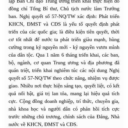
lập Ban Chỉ đạo Trung ương triển khai thực hiện do
đồng chí Tổng Bí thư, Chủ tịch nước làm Trưởng
ban. Nghị quyết số 57-NQ/TW xác định: Phát triển
KHCN, ĐMST và CĐS là yếu tố quyết định phát
triển của các quốc gia; là điều kiện tiên quyết, thời
cơ tốt nhất để nước ta phát triển giàu mạnh, hùng
cường trong kỷ nguyên mới - kỷ nguyên vươn mình
của dân tộc. Qua 1 năm 6 tháng triển khai, các ban,
bộ, ngành, cơ quan Trung ương và địa phương đã
quán triệt, triển khai nghiêm túc các nội dung Nghị
quyết số 57-NQ/TW theo chức năng, nhiệm vụ được
giao. Nhiều nơi thực hiện sáng tạo, quyết liệt, có kết
quả nổi bật, giá trị lan tỏa, mang lại hiệu quả tích
cực. Cộng đồng doanh nghiệp, trí thức, chuyên gia,
nhà khoa học và người dân có phản hồi tích cực
trước những chủ trương, chính sách của Đảng, Nhà
nước về KHCN, ĐMST và CĐS.