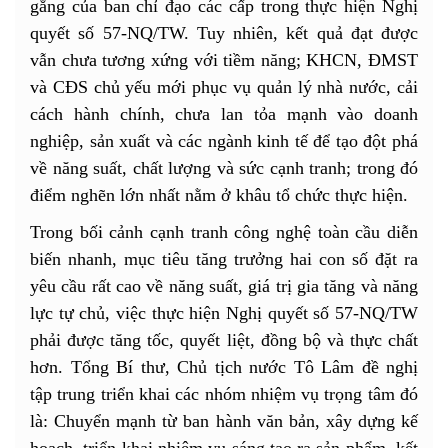
gắng của ban chỉ đạo các cấp trong thực hiện Nghị
quyết số 57-NQ/TW. Tuy nhiên, kết quả đạt được
vẫn chưa tương xứng với tiềm năng; KHCN, ĐMST
và CĐS chủ yếu mới phục vụ quản lý nhà nước, cải
cách hành chính, chưa lan tỏa mạnh vào doanh
nghiệp, sản xuất và các ngành kinh tế để tạo đột phá
về năng suất, chất lượng và sức cạnh tranh; trong đó
điểm nghẽn lớn nhất nằm ở khâu tổ chức thực hiện.
Trong bối cảnh cạnh tranh công nghệ toàn cầu diễn
biến nhanh, mục tiêu tăng trưởng hai con số đặt ra
yêu cầu rất cao về năng suất, giá trị gia tăng và năng
lực tự chủ, việc thực hiện Nghị quyết số 57-NQ/TW
phải được tăng tốc, quyết liệt, đồng bộ và thực chất
hơn. Tổng Bí thư, Chủ tịch nước Tô Lâm đề nghị
tập trung triển khai các nhóm nhiệm vụ trọng tâm đó
là: Chuyển mạnh từ ban hành văn bản, xây dựng kế
hoạch, triển khai nhiệm vụ sáng tạo ra sản phẩm, kết