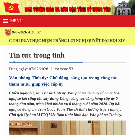
9-8-2026 4:38:38
THI ĐUA THỰC HIỆN THẮNG LỢI NGHỊ QUYẾT ĐẠI HỘI XIV CỦA ĐẢNG!
Tin tức trong tỉnh
Đăng ngày: 07/07/2026 - Lượt xem: 53
Văn phòng Tỉnh ủy: Chủ động, sáng tạo trong công tác
tham mưu, giúp việc cấp ủy
Chiều ngày 7/7, tại Trụ sở Tỉnh ủy, Văn phòng Tỉnh ủy tổ chức hội
nghị sơ kết công tác xây dựng Đảng, công tác văn phòng cấp ủy 6
tháng đầu năm, triển khai nhiệm vụ 6 tháng cuối năm 2026. Dự hội
nghị có đồng chí Trần Quốc Toản, Phó Bí thư Thường trực Tỉnh ủy,
Chủ tịch Ủy ban MTTQ Việt Nam tỉnh; lãnh đạo Văn phòng Tỉnh ủy.