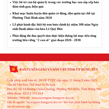
Việc bố trí cán bộ quản lý trong các trường học sau sắp xếp bảo
đảm tinh gọn, hiệu quả
Khai mạc huấn luyện dân quân cơ động, dân quân tại chỗ tại
Phường Thái Bình năm 2026
Lễ phát hành đặc biệt bộ tem bưu chính kỷ niệm 300 năm Ngày
sinh Danh nhân văn hóa Lê Quý Đôn
Phát động thi đua quyết tâm thực hiện thắng lợi mục tiêu tăng
trưởng bền vững "2 con số" giai đoạn 2026 - 2030
BAN TUYÊN GIÁO VÀ DÂN VẬN TỈNH ỦY HƯNG YÊN
Giấy phép xuất bản số: 28/GP-TTĐT cấp ngày 11 tháng 9 năm 2025
của Sở Văn hóa, Thể thao và Du lịch
Địa chỉ:
Số 14 Đường Chùa Chuông, Phường Phố Hiến, Tỉnh Hưng Yên
Điện thoại:
02213 551.414
Website:
Website: www.tuyengiao.hungyen.dcs.vn
Ghi rõ nguồn "tuyengiao.hungyen.dcs.vn" khi bạn phát hành lại thông
tin từ website này.