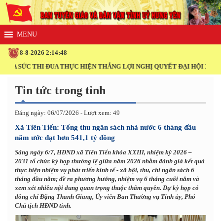
8-8-2026 2:14:48
 SỨC THI ĐUA THỰC HIỆN THẮNG LỢI NGHỊ QUYẾT ĐẠI HỘI XIV CỦA 
Tin tức trong tỉnh
Đăng ngày: 06/07/2026 - Lượt xem: 49
Xã Tiên Tiến: Tổng thu ngân sách nhà nước 6 tháng đầu
năm ước đạt hơn 541,1 tỷ đồng
Sáng ngày 6/7, HĐND xã Tiên Tiến khóa XXIII, nhiệm kỳ 2026 –
2031 tổ chức kỳ họp thường lệ giữa năm 2026 nhằm đánh giá kết quả
thực hiện nhiệm vụ phát triển kinh tế - xã hội, thu, chi ngân sách 6
tháng đầu năm; đề ra phương hướng, nhiệm vụ 6 tháng cuối năm và
xem xét nhiều nội dung quan trọng thuộc thẩm quyền. Dự kỳ họp có
đồng chí Đặng Thanh Giang, Ủy viên Ban Thường vụ Tỉnh ủy, Phó
Chủ tịch HĐND tỉnh.