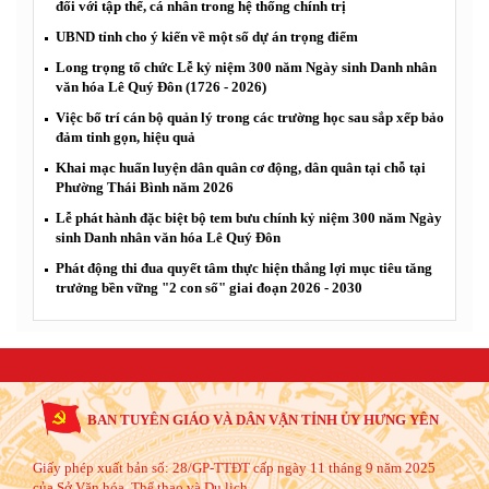
đối với tập thể, cá nhân trong hệ thống chính trị
UBND tỉnh cho ý kiến về một số dự án trọng điểm
Long trọng tổ chức Lễ kỷ niệm 300 năm Ngày sinh Danh nhân
văn hóa Lê Quý Đôn (1726 - 2026)
Việc bố trí cán bộ quản lý trong các trường học sau sắp xếp bảo
đảm tinh gọn, hiệu quả
Khai mạc huấn luyện dân quân cơ động, dân quân tại chỗ tại
Phường Thái Bình năm 2026
Lễ phát hành đặc biệt bộ tem bưu chính kỷ niệm 300 năm Ngày
sinh Danh nhân văn hóa Lê Quý Đôn
Phát động thi đua quyết tâm thực hiện thắng lợi mục tiêu tăng
trưởng bền vững "2 con số" giai đoạn 2026 - 2030
BAN TUYÊN GIÁO VÀ DÂN VẬN TỈNH ỦY HƯNG YÊN
Giấy phép xuất bản số: 28/GP-TTĐT cấp ngày 11 tháng 9 năm 2025
của Sở Văn hóa, Thể thao và Du lịch