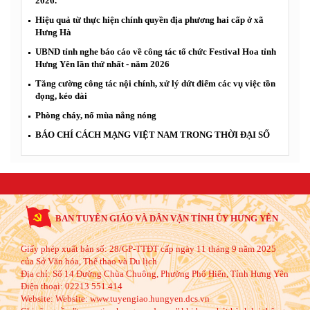
2026.
Hiệu quả từ thực hiện chính quyền địa phương hai cấp ở xã
Hưng Hà
UBND tỉnh nghe báo cáo về công tác tổ chức Festival Hoa tỉnh
Hưng Yên lần thứ nhất - năm 2026
Tăng cường công tác nội chính, xử lý dứt điểm các vụ việc tồn
đọng, kéo dài
Phòng cháy, nổ mùa nắng nóng
BÁO CHÍ CÁCH MẠNG VIỆT NAM TRONG THỜI ĐẠI SỐ
BAN TUYÊN GIÁO VÀ DÂN VẬN TỈNH ỦY HƯNG YÊN
Giấy phép xuất bản số: 28/GP-TTĐT cấp ngày 11 tháng 9 năm 2025
của Sở Văn hóa, Thể thao và Du lịch
Địa chỉ:
Số 14 Đường Chùa Chuông, Phường Phố Hiến, Tỉnh Hưng Yên
Điện thoại:
02213 551.414
Website:
Website: www.tuyengiao.hungyen.dcs.vn