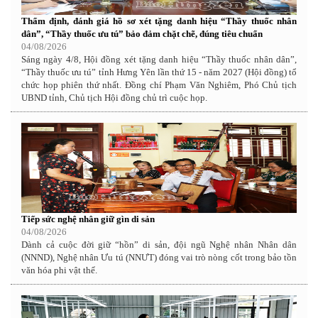
Thẩm định, đánh giá hồ sơ xét tặng danh hiệu “Thầy thuốc nhân
dân”, “Thầy thuốc ưu tú” bảo đảm chặt chẽ, đúng tiêu chuẩn
04/08/2026
Sáng ngày 4/8, Hội đồng xét tặng danh hiệu “Thầy thuốc nhân dân”,
“Thầy thuốc ưu tú” tỉnh Hưng Yên lần thứ 15 - năm 2027 (Hội đồng) tổ
chức họp phiên thứ nhất. Đồng chí Phạm Văn Nghiêm, Phó Chủ tịch
UBND tỉnh, Chủ tịch Hội đồng chủ trì cuộc họp.
Tiếp sức nghệ nhân giữ gìn di sản
04/08/2026
Dành cả cuộc đời giữ “hồn” di sản, đội ngũ Nghệ nhân Nhân dân
(NNND), Nghệ nhân Ưu tú (NNƯT) đóng vai trò nòng cốt trong bảo tồn
văn hóa phi vật thể.