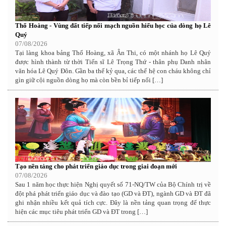
Thổ Hoàng - Vùng đất tiếp nối mạch nguồn hiếu học của dòng họ Lê
Quý
07/08/2026
Tại làng khoa bảng Thổ Hoàng, xã Ân Thi, có một nhánh họ Lê Quý
được hình thành từ thời Tiến sĩ Lê Trọng Thứ - thân phụ Danh nhân
văn hóa Lê Quý Đôn. Gần ba thế kỷ qua, các thế hệ con cháu không chỉ
gìn giữ cội nguồn dòng họ mà còn bền bỉ tiếp nối […]
Tạo nền tảng cho phát triển giáo dục trong giai đoạn mới
07/08/2026
Sau 1 năm học thực hiện Nghị quyết số 71-NQ/TW của Bộ Chính trị về
đột phá phát triển giáo dục và đào tạo (GD và ĐT), ngành GD và ĐT đã
ghi nhận nhiều kết quả tích cực. Đây là nền tảng quan trọng để thực
hiện các mục tiêu phát triển GD và ĐT trong […]