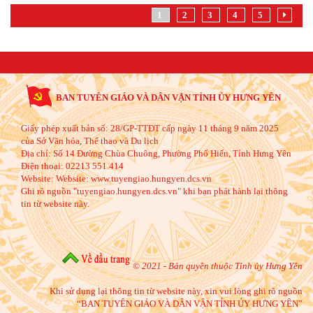
1
2
3
4
5
BAN TUYÊN GIÁO VÀ DÂN VẬN TỈNH ỦY HƯNG YÊN
Giấy phép xuất bản số: 28/GP-TTĐT cấp ngày 11 tháng 9 năm 2025
của Sở Văn hóa, Thể thao và Du lịch
Địa chỉ:
Số 14 Đường Chùa Chuông, Phường Phố Hiến, Tỉnh Hưng Yên
Điện thoại:
02213 551.414
Website:
Website: www.tuyengiao.hungyen.dcs.vn
Ghi rõ nguồn "tuyengiao.hungyen.dcs.vn" khi bạn phát hành lại thông
tin từ website này.
© 2021 - Bản quyền thuộc Tỉnh ủy Hưng Yên
Khi sử dụng lại thông tin từ website này, xin vui lòng ghi rõ nguồn
“BAN TUYÊN GIÁO VÀ DÂN VẬN TỈNH ỦY HƯNG YÊN”