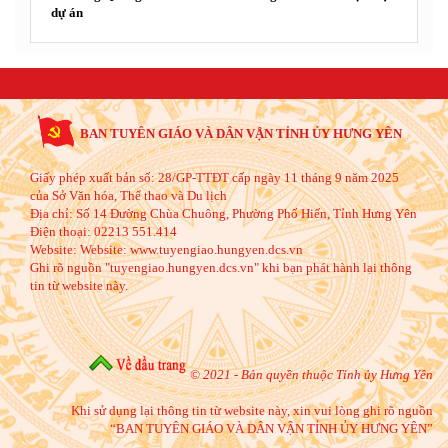
dự án
BAN TUYÊN GIÁO VÀ DÂN VẬN TỈNH ỦY HƯNG YÊN
Giấy phép xuất bản số: 28/GP-TTĐT cấp ngày 11 tháng 9 năm 2025
của Sở Văn hóa, Thể thao và Du lịch
Địa chỉ:
Số 14 Đường Chùa Chuông, Phường Phố Hiến, Tỉnh Hưng Yên
Điện thoại:
02213 551.414
Website:
Website: www.tuyengiao.hungyen.dcs.vn
Ghi rõ nguồn "tuyengiao.hungyen.dcs.vn" khi bạn phát hành lại thông
tin từ website này.
© 2021 - Bản quyền thuộc Tỉnh ủy Hưng Yên
Khi sử dụng lại thông tin từ website này, xin vui lòng ghi rõ nguồn
“BAN TUYÊN GIÁO VÀ DÂN VẬN TỈNH ỦY HƯNG YÊN”