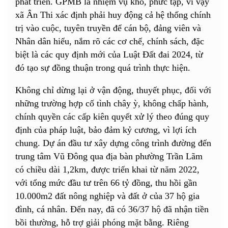
phát triển. GPMB là nhiệm vụ khó, phức tạp, vì vậy
xã Ân Thi xác định phải huy động cả hệ thống chính
trị vào cuộc, tuyên truyền để cán bộ, đảng viên và
Nhân dân hiểu, nắm rõ các cơ chế, chính sách, đặc
biệt là các quy định mới của Luật Đất đai 2024, từ
đó tạo sự đồng thuận trong quá trình thực hiện.
Không chỉ dừng lại ở vận động, thuyết phục, đối với
những trường hợp cố tình chây ỳ, không chấp hành,
chính quyền các cấp kiên quyết xử lý theo đúng quy
định của pháp luật, bảo đảm kỷ cương, vì lợi ích
chung. Dự án đầu tư xây dựng công trình đường đến
trung tâm Vũ Đông qua địa bàn phường Trần Lãm
có chiều dài 1,2km, được triển khai từ năm 2022,
với tổng mức đầu tư trên 66 tỷ đồng, thu hồi gần
10.000m2 đất nông nghiệp và đất ở của 37 hộ gia
đình, cá nhân. Đến nay, đã có 36/37 hộ đã nhận tiền
bồi thường, hỗ trợ giải phóng mặt bằng. Riêng