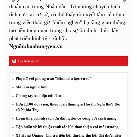
thuận cao trong Nhân dân. Từ những chuyển biến
tích cực tại cơ sở, có thể thấy rõ quyết tâm của tỉnh
trong việc tháo gỡ “điểm nghẽn” hạ tầng giao thông,
tạo nền tảng quan trọng cho sự ổn định, thúc đẩy
phát triển kinh tế - xã hội.
Nguồn:baohungyen.vn
Tin liên quan
Phụ nữ với phong trào “Bình dân học vụ số”
Mái ấm nghĩa tình
Chung tay xoa dịu nỗi đau
Hơn 1.100 đội viên, thiếu niên tham gia Hội thi Nghi thức Đội
xã Nghĩa Trụ
Hoàn thiện chính sách ưu đãi người có công với cách mạng
Tập huấn về kỹ thuật canh tác lúa thân thiện với môi trường
Xã Hồng Quang: Chi trả tiền bồi thường thu hồi đất thực hiện