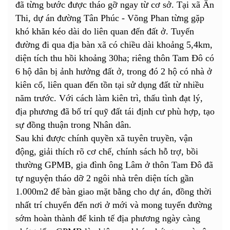
đã từng bước được tháo gỡ ngay từ cơ sở. Tại xã Ân
Thi, dự án đường Tân Phúc - Võng Phan từng gặp
khó khăn kéo dài do liên quan đến đất ở. Tuyến
đường đi qua địa bàn xã có chiều dài khoảng 5,4km,
diện tích thu hồi khoảng 30ha; riêng thôn Tam Đô có
6 hộ dân bị ảnh hưởng đất ở, trong đó 2 hộ có nhà ở
kiên cố, liên quan đến tồn tại sử dụng đất từ nhiều
năm trước. Với cách làm kiên trì, thấu tình đạt lý,
địa phương đã bố trí quỹ đất tái định cư phù hợp, tạo
sự đồng thuận trong Nhân dân.
Sau khi được chính quyền xã tuyên truyền, vận
động, giải thích rõ cơ chế, chính sách hỗ trợ, bồi
thường GPMB, gia đình ông Lâm ở thôn Tam Đô đã
tự nguyện tháo dỡ 2 ngôi nhà trên diện tích gần
1.000m2 để bàn giao mặt bằng cho dự án, đồng thời
nhất trí chuyển đến nơi ở mới và mong tuyến đường
sớm hoàn thành để kinh tế địa phương ngày càng