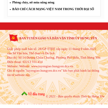
Phòng cháy, nổ mùa nắng nóng
BÁO CHÍ CÁCH MẠNG VIỆT NAM TRONG THỜI ĐẠI SỐ
BAN TUYÊN GIÁO VÀ DÂN VẬN TỈNH ỦY HƯNG YÊN
Giấy phép xuất bản số: 28/GP-TTĐT cấp ngày 11 tháng 9 năm 2025
của Sở Văn hóa, Thể thao và Du lịch
Địa chỉ:
Số 14 Đường Chùa Chuông, Phường Phố Hiến, Tỉnh Hưng Yên
Điện thoại:
02213 551.414
Website:
Website: www.tuyengiao.hungyen.dcs.vn
Ghi rõ nguồn "tuyengiao.hungyen.dcs.vn" khi bạn phát hành lại thông
tin từ website này.
© 2021 - Bản quyền thuộc Tỉnh ủy Hưng Yên
Khi sử dụng lại thông tin từ website này, xin vui lòng ghi rõ nguồn