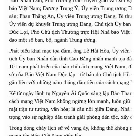
Báo Nhân Dân, Phó Trưởng Ban Tuyên giáo và Dân vận 
báo Việt Nam; Dương Trung Ý, Ủy viên Trung ương Đản
sản; Phan Thăng An, Ủy viên Trung ương Đảng, Bí thư 
Ủy viên dự khuyết Trung ương Đảng, Chủ tịch Ủy ban 
Đức Lợi, Phó Chủ tịch Thường trực Hội Nhà báo Việt N
đạo một số ban, bộ, ngành Trung ương.
Phát biểu khai mạc tọa đàm, ông Lê Hải Hòa, Ủy viên 
tịch Ủy ban Nhân dân tỉnh Cao Bằng nhấn mạnh tọa đàm 
101 năm phát triển của báo chí cách mạng Việt Nam, đồng 
sử của Báo Việt Nam Độc lập - tờ báo do Chủ tịch Hồ Ch
gắn liền với những năm tháng đầu tiên của cách mạng V
Kể từ ngày lãnh tụ Nguyễn Ái Quốc sáng lập Báo Thanh 
cách mạng Việt Nam không ngừng lớn mạnh, luôn giữ vai 
mặt trận tư tưởng, văn hóa; là cầu nối giữa Đảng, Nhà 
trọng vào sự nghiệp đấu tranh giải phóng dân tộc, xây d
Trong dòng chảy lịch sử vẻ vang ấy, không thể không nh
mang tên Báo Việt Nam Độc lập.