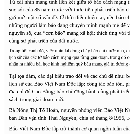
Từ cái nhìn mang tính liên kết giữa tờ báo cách mạng tro
sục sôi của 85 năm trước với thực tiễn phát triển báo c
gợi mở một số vấn đề. Ở thời điểm hiện tại, nền báo ch
những người làm báo đang chuyển mình mạnh mẽ để vượ
nguyên số, của “cơn bão” mạng xã hội; thích ứng với thờ
cùng sự phát triển của đất nước.
Trong bối cảnh đó, việc nhìn lại dòng chảy báo chí nước nhà, quan
lịch sử của các tờ báo cách mạng qua từng giai đoạn, trong đó có
nhận ra nhiều bài học kinh nghiệm quý báu mang giá trị đương đạ
Tại tọa đàm, các đại biểu trao đổi về các chủ đề như: bối
lịch sử của Báo Việt Nam Độc lập; công tác bảo tồn, phát
địa chỉ đỏ Cao Bằng; báo chí đồng hành cùng phát triển 
sách trong giai đoạn mới.
Bà Nông Thị Tố Hoàn, nguyên phóng viên Báo Việt Nam
ban Dân vận tỉnh Thái Nguyên, chia sẻ tháng 8/1956, Khu
Báo Việt Nam Độc lập trở thành cơ quan ngôn luận của 