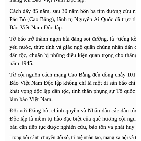
Cách đây 85 năm, sau 30 năm bôn ba tìm đường cứu nước
Pác Bó (Cao Bằng), lãnh tụ Nguyễn Ái Quốc đã trực tiếp 
Báo Việt Nam Độc lập.
Tờ báo trở thành ngọn hải đăng soi đường, là “tiếng kèn
yêu nước, thức tỉnh và giác ngộ quần chúng nhân dân đứn
dân tộc, chuẩn bị những điều kiện quan trọng cho thắn
năm 1945.
Từ cội nguồn cách mạng Cao Bằng đến dòng chảy 101 n
Báo Việt Nam Độc lập không chỉ là một di sản báo chí đặ
khát vọng độc lập dân tộc, tinh thần phụng sự Tổ quốc v
làm báo Việt Nam.
Đối với Đảng bộ, chính quyền và Nhân dân các dân tộc 
Độc lập là niềm tự hào đặc biệt của quê hương cội nguồn
báu cần tiếp tục được nghiên cứu, bảo tồn và phát huy giá
Trong bối cảnh chuyển đổi số, trí tuệ nhân tạo, mạng xã hội và tr