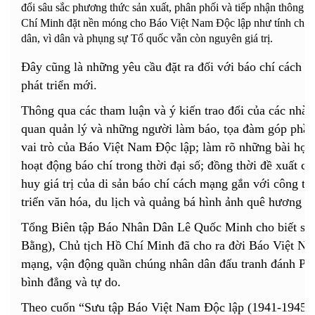
đổi sâu sắc phương thức sản xuất, phân phối và tiếp nhận thông ti
Chí Minh đặt nền móng cho Báo Việt Nam Độc lập như tính chân t
dân, vì dân và phụng sự Tổ quốc vẫn còn nguyên giá trị.
Đây cũng là những yêu cầu đặt ra đối với báo chí cách 
phát triển mới.
Thông qua các tham luận và ý kiến trao đổi của các nhà 
quan quản lý và những người làm báo, tọa đàm góp phần 
vai trò của Báo Việt Nam Độc lập; làm rõ những bài học
hoạt động báo chí trong thời đại số; đồng thời đề xuất c
huy giá trị của di sản báo chí cách mạng gắn với công tá
triển văn hóa, du lịch và quảng bá hình ảnh quê hương 
Tổng Biên tập Báo Nhân Dân Lê Quốc Minh cho biết sau 
Bằng), Chủ tịch Hồ Chí Minh đã cho ra đời Báo Việt Na
mạng, vận động quần chúng nhân dân đấu tranh đánh Pháp
bình đẳng và tự do.
Theo cuốn “Sưu tập Báo Việt Nam Độc lập (1941-1945)”