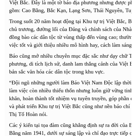
Việt Bắc. Đây là một tờ báo địa phương nhưng được phát
gồm: Cao Bằng, Bắc Kạn, Lạng Sơn, Thái Nguyên, Tuy
Trong suốt 20 năm hoạt động tại Khu tự trị Việt Bắc, B
chủ trương, đường lối của Đảng và chính sách của Nhà nư
đồng bào các dân tộc từ vùng thấp đến vùng cao; thường
việc tốt và giới thiệu nhiều mô hình hay, cách làm sáng t
Báo cũng mở nhiều chuyên mục đặc sắc như dạy chữ Tày-
phương, di tích lịch sử, danh lam thắng cảnh của Việt Bắ
bản sắc văn hóa các dân tộc trong khu vực.
“Đội ngũ những người làm Báo Việt Nam Độc lập thời kỳ
làm việc còn nhiều thiếu thốn nhưng luôn giữ vững tinh 
khăn, hoàn thành tốt nhiệm vụ tuyên truyền, góp phần q
và phát triển Khu tự trị Việt Bắc cũng như nền báo chí
Thị Tố Hoàn nói.
Các ý kiến tại tọa đàm cũng khẳng định sự ra đời của B
Bằng năm 1941, dưới sự sáng lập và chỉ đạo trực tiếp củ