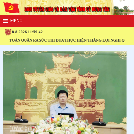
8-8-2026 11:59:43
 QUÂN RA SỨC THI ĐUA THỰC HIỆN THẮNG LỢI NGHỊ QUYẾT ĐẠI HỘI X