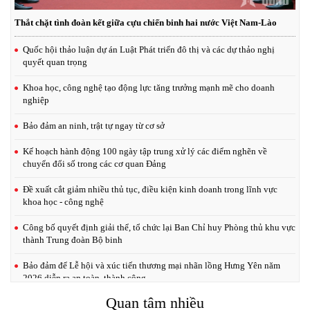
Thắt chặt tình đoàn kết giữa cựu chiến binh hai nước Việt Nam-Lào
Quốc hội thảo luận dự án Luật Phát triển đô thị và các dự thảo nghị
quyết quan trọng
Khoa học, công nghệ tạo động lực tăng trưởng mạnh mẽ cho doanh
nghiệp
Bảo đảm an ninh, trật tự ngay từ cơ sở
Kế hoạch hành động 100 ngày tập trung xử lý các điểm nghẽn về
chuyển đổi số trong các cơ quan Đảng
Đề xuất cắt giảm nhiều thủ tục, điều kiện kinh doanh trong lĩnh vực
khoa học - công nghệ
Công bố quyết định giải thể, tổ chức lại Ban Chỉ huy Phòng thủ khu vực
thành Trung đoàn Bộ binh
Bảo đảm để Lễ hội và xúc tiến thương mại nhãn lồng Hưng Yên năm
2026 diễn ra an toàn, thành công
Quan tâm nhiều
Ban Tổ chức Lễ hội và xúc tiến thương mại Nhãn lồng Hưng Yên dâng