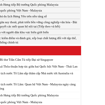
nh Hưng tiếp Bộ trưởng Quốc phòng Malaysia
 quốc phòng Việt Nam - Malaysia
á du lịch Hưng Yên trên nền tảng số
a suy thoái, phát triển bền vững công nghiệp văn hóa - Bài
quyết các mối quan hệ nội tại (Tiếp theo và hết)
 với người dân khu vực biên giới biển
c kiểm điểm và đánh giá, xếp loại chất lượng đối với tập thể,
thống chính trị
Bí thư Trần Cẩm Tú tiếp Đại sứ Singapore
uả Thỏa thuận hợp tác giữa hai Quốc hội Việt Nam - Thái Lan
 tịch nước Tô Lâm sắp thăm cấp Nhà nước tới Australia và
 tịch nước Tô Lâm: Quan hệ Việt Nam - Malaysia ngày càng
động
nh Hưng tiếp Bộ trưởng Quốc phòng Malaysia
 quốc phòng Việt Nam - Malaysia