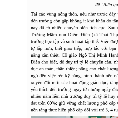
đề "Biển qu
Tại các vùng nông thôn, nếu như trước đây 
đến trường còn gặp không ít khó khăn do tâm
nay đã có nhiều chuyển biến tích cực. Sau t
Trường Mầm non Diêm Điền (xã Thái Thụy
trường học tập và sinh hoạt tập thể. Việc đư
tự lập hơn, biết giao tiếp, hợp tác với bạ
năng cần thiết. Cô giáo Ngô Thị Minh Hạ
Điền cho biết, để duy trì tỷ lệ chuyên cần, 
dục an toàn, thân thiện; nâng cao chất lượn
ngủ đến việc rèn kỹ năng, hình thành nền nế
xuyên đổi mới các hoạt động giáo dục, tăn
yêu thích đến trường ngay từ những ngày đầu
nhiều năm liền nhà trường duy trì tỷ lệ huy 
đạt trên 60%; giữ vững chất lượng phổ cập
nền tảng thực hiện phổ cập đối với trẻ 3, 4 tu