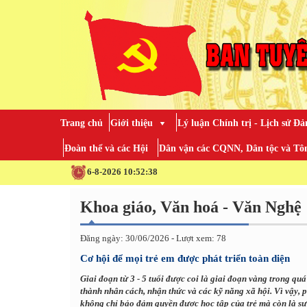
Trang chủ
Giới thiệu
Lý luận Chính trị - Lịch sử Đả
Đoàn thể và các Hội
Dân vận các CQNN, Dân tộc và Tôn
6-8-2026 10:52:40
Khoa giáo, Văn hoá - Văn Nghệ
Đăng ngày: 30/06/2026 - Lượt xem: 78
Cơ hội để mọi trẻ em được phát triển toàn diện
Giai đoạn từ 3 - 5 tuổi được coi là giai đoạn vàng trong quá
thành nhân cách, nhận thức và các kỹ năng xã hội. Vì vậy,
không chỉ bảo đảm quyền được học tập của trẻ mà còn là sự