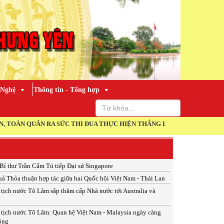
 Nghệ
Thông tin - Tổng hợp
SỨC THI ĐUA THỰC HIỆN THẮNG LỢI NGHỊ QUYẾT ĐẠI HỘI XIV CỦA ĐẢ
Bí thư Trần Cẩm Tú tiếp Đại sứ Singapore
uả Thỏa thuận hợp tác giữa hai Quốc hội Việt Nam - Thái Lan
tịch nước Tô Lâm sắp thăm cấp Nhà nước tới Australia và
 tịch nước Tô Lâm: Quan hệ Việt Nam - Malaysia ngày càng
ộng