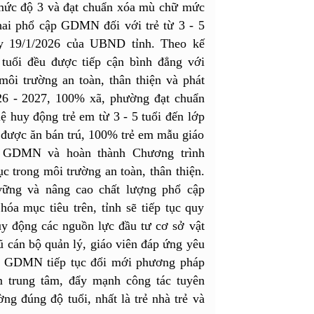
 mức độ 3 và đạt chuẩn xóa mù chữ mức
hai phổ cập GDMN đối với trẻ từ 3 - 5
y 19/1/2026 của UBND tỉnh. Theo kế
 tuổi đều được tiếp cận bình đẳng với
ôi trường an toàn, thân thiện và phát
2026 - 2027, 100% xã, phường đạt chuẩn
ệ huy động trẻ em từ 3 - 5 tuổi đến lớp
ổi được ăn bán trú, 100% trẻ em mẫu giáo
h GDMN và hoàn thành Chương trình
 trong môi trường an toàn, thân thiện.
 vững và nâng cao chất lượng phổ cập
óa mục tiêu trên, tỉnh sẽ tiếp tục quy
uy động các nguồn lực đầu tư cơ sở vật
ngũ cán bộ quản lý, giáo viên đáp ứng yêu
sở GDMN tiếp tục đổi mới phương pháp
m trung tâm, đẩy mạnh công tác tuyên
ng đúng độ tuổi, nhất là trẻ nhà trẻ và