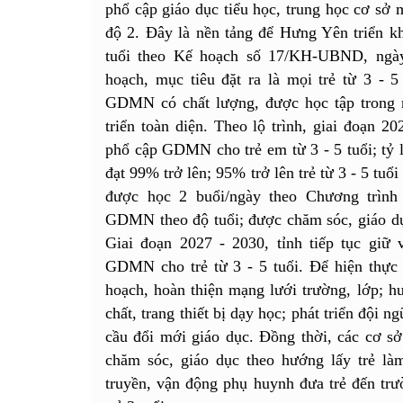
phổ cập giáo dục tiểu học, trung học cơ sở
độ 2. Đây là nền tảng để Hưng Yên triển k
tuổi theo Kế hoạch số 17/KH-UBND, ngà
hoạch, mục tiêu đặt ra là mọi trẻ từ 3 - 5
GDMN có chất lượng, được học tập trong m
triển toàn diện. Theo lộ trình, giai đoạn 
phổ cập GDMN cho trẻ em từ 3 - 5 tuổi; tỷ l
đạt 99% trở lên; 95% trở lên trẻ từ 3 - 5 tu
được học 2 buổi/ngày theo Chương trìn
GDMN theo độ tuổi; được chăm sóc, giáo dục
Giai đoạn 2027 - 2030, tỉnh tiếp tục giữ
GDMN cho trẻ từ 3 - 5 tuổi. Để hiện thực h
hoạch, hoàn thiện mạng lưới trường, lớp; h
chất, trang thiết bị dạy học; phát triển đội 
cầu đổi mới giáo dục. Đồng thời, các cơ 
chăm sóc, giáo dục theo hướng lấy trẻ là
truyền, vận động phụ huynh đưa trẻ đến trườ