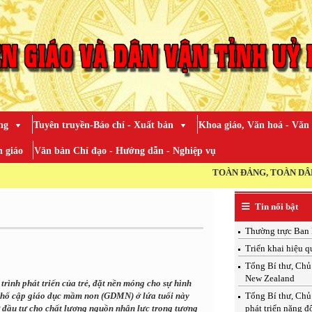
ng
Tuyên truyền-Báo chí - Xuất bản
Khoa giáo, Văn hoá - Văn
 giáo
Văn bản Chỉ đạo - Hướng dẫn - Nghiệp vụ
TOÀN ĐẢNG, TOÀN DÂN, TOÀN QUÂN RA 
Tin nổi bật
Thường trực Ban 
Triển khai hiệu q
Tổng Bí thư, Chủ 
New Zealand
 trình phát triển của trẻ, đặt nền móng cho sự hình
 phổ cập giáo dục mầm non (GDMN) ở lứa tuổi này
Tổng Bí thư, Chủ
 đầu tư cho chất lượng nguồn nhân lực trong tương
phát triển năng đ