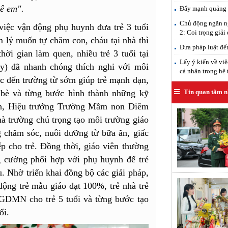
ê em".
Đẩy mạnh quảng b
Chủ động ngăn ng
việc vận động phụ huynh đưa trẻ 3 tuổi
2: Coi trọng giải
 lý muốn tự chăm con, cháu tại nhà thì
Đưa pháp luật đế
hời gian làm quen, nhiều trẻ 3 tuổi tại
Lấy ý kiến về việ
) đã nhanh chóng thích nghi với môi
cá nhân trong hệ 
ợc đến trường từ sớm giúp trẻ mạnh dạn,
Tin quan tâm n
n bè và từng bước hình thành những kỹ
nh, Hiệu trưởng Trường Mầm non Diêm
nhà trường chú trọng tạo môi trường giáo
g chăm sóc, nuôi dưỡng từ bữa ăn, giấc
p cho trẻ. Đồng thời, giáo viên thường
g cường phối hợp với phụ huynh để trẻ
. Nhờ triển khai đồng bộ các giải pháp,
động trẻ mẫu giáo đạt 100%, trẻ nhà trẻ
 GDMN cho trẻ 5 tuổi và từng bước tạo
ổi.