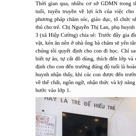
Thời gian qua, nhiều cơ sở GDMN trong tỉ
tuổi, tuyên truyền về lợi ích của việc cho
phương pháp chăm sóc, giáo dục, tổ chức nh
thú cho trẻ. Chị Nguyễn Thị Lan, phụ huy
3 (xã Hiệp Cường) chia sẻ: Trước đây gia đì
vặt, kén ăn nên ở nhà ông bà chăm sẽ yên tâ
chúng tôi quyết định cho con đi học. Chỉ s
biết tự ăn, tự cất đồ dùng, thích đến lớp và
định cho con đến trường đúng độ tuổi là hoà
huynh nhận thấy, khi các con được đến trườn
về thể chất, ngôn ngữ, nhận thức và kỹ năng 
bước vào lớp 1.