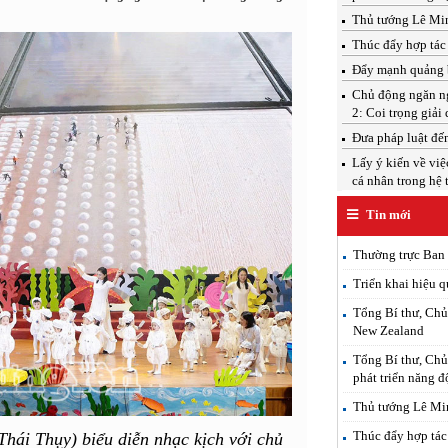
Thủ tướng Lê Mi
Thúc đẩy hợp tác
Đẩy mạnh quảng b
Chủ động ngăn ngừ
2: Coi trọng giải 
Đưa pháp luật đến
Lấy ý kiến về việ
cá nhân trong hệ 
Tin mới
Thường trực Ban 
Triển khai hiệu q
Tổng Bí thư, Chủ
New Zealand
Tổng Bí thư, Chủ
phát triển năng 
Thủ tướng Lê Mi
Thúc đẩy hợp tác
ái Thụy) biểu diễn nhạc kịch với chủ