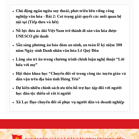
Chủ động ngăn ngừa suy thoái, phát triển bền vững công
nghiệp văn hóa - Bài 2: Coi trọng giải quyết các mối quan hệ
nội tại (Tiếp theo và hết)
Nỗ lực đưa áo dài Việt Nam trở thành di sản văn hóa được
UNESCO ghi danh
Sẵn sàng phương án bảo đảm an ninh, an toàn lễ kỷ niệm 300
năm Ngày sinh Danh nhân văn hóa Lê Quý Đôn
Lắng sâu tri ân trong chương trình chính luận nghệ thuật “Lời
hứa với mẹ”
Hội thảo khoa học “Chuyển đổi số trong công tác tuyên giáo và
dân vận trên địa bàn tỉnh Hưng Yên”
Dự kiến nhiều chính sách ưu tiên hỗ trợ học tập đối với người
học dân tộc thiểu số rất ít người
Xã Lạc Đạo chuyển đổi số phục vụ người dân và doanh nghiệp