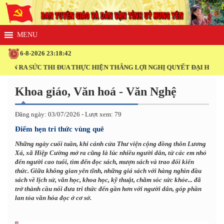
6-8-2026 23:18:43
 SỨC THI ĐUA THỰC HIỆN THẮNG LỢI NGHỊ QUYẾT ĐẠI HỘI XIV CỦA 
Khoa giáo, Văn hoá - Văn Nghệ
Đăng ngày: 03/07/2026 - Lượt xem: 79
Điểm hẹn tri thức vùng quê
Những ngày cuối tuần, khi cánh cửa Thư viện cộng đồng thôn Lương
Xá, xã Hiệp Cường mở ra cũng là lúc nhiều người dân, từ các em nhỏ
đến người cao tuổi, tìm đến đọc sách, mượn sách và trao đổi kiến
thức. Giữa không gian yên tĩnh, những giá sách với hàng nghìn đầu
sách về lịch sử, văn học, khoa học, kỹ thuật, chăm sóc sức khỏe... đã
trở thành cầu nối đưa tri thức đến gần hơn với người dân, góp phần
lan tỏa văn hóa đọc ở cơ sở.