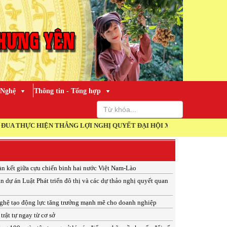
 Nghệ
Thông tin - Tổng hợp
HẮNG LỢI NGHỊ QUYẾT ĐẠI HỘI XIV CỦA ĐẢNG!
àn kết giữa cựu chiến binh hai nước Việt Nam-Lào
n dự án Luật Phát triển đô thị và các dự thảo nghị quyết quan
ghệ tạo động lực tăng trưởng mạnh mẽ cho doanh nghiệp
trật tự ngay từ cơ sở