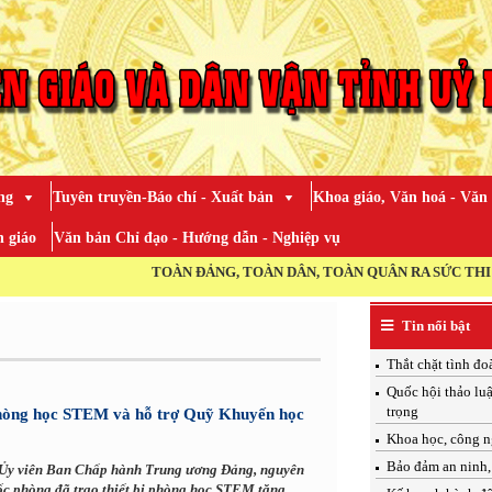
ng
Tuyên truyền-Báo chí - Xuất bản
Khoa giáo, Văn hoá - Văn
 giáo
Văn bản Chỉ đạo - Hướng dẫn - Nghiệp vụ
TOÀN ĐẢNG, TOÀN DÂN, TOÀN QUÂN RA SỨC THI ĐUA THỰC HIỆN T
Tin nổi bật
Thắt chặt tình đo
Quốc hội thảo luậ
trọng
 phòng học STEM và hỗ trợ Quỹ Khuyến học
Khoa học, công n
Bảo đảm an ninh, 
 Ủy viên Ban Chấp hành Trung ương Đảng, nguyên
c phòng đã trao thiết bị phòng học STEM tặng