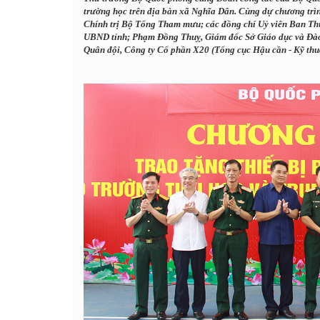
trường học trên địa bàn xã Nghĩa Dân. Cùng dự chương tr
Chính trị Bộ Tổng Tham mưu; các đồng chí Uỷ viên Ban Th
UBND tỉnh; Phạm Đồng Thuỵ, Giám đốc Sở Giáo dục và Đào 
Quân đội, Công ty Cổ phần X20 (Tổng cục Hậu cần - Kỹ thuậ