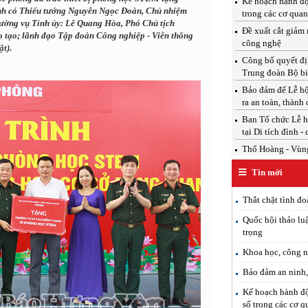
Kế hoạch hành độ
ình có Thiếu tướng Nguyễn Ngọc Đoàn, Chủ nhiệm
trong các cơ qua
ường vụ Tỉnh ủy: Lê Quang Hòa, Phó Chủ tịch
Đề xuất cắt giảm 
tạo; lãnh đạo Tập đoàn Công nghiệp - Viễn thông
công nghệ
t).
Công bố quyết địn
Trung đoàn Bộ b
Bảo đảm để Lễ hộ
ra an toàn, thành
Ban Tổ chức Lễ h
tại Di tích đình -
Thổ Hoàng - Vùng
Tin mới
Thắt chặt tình đo
Quốc hội thảo luậ
trọng
Khoa học, công n
Bảo đảm an ninh, 
Kế hoạch hành độ
số trong các cơ 