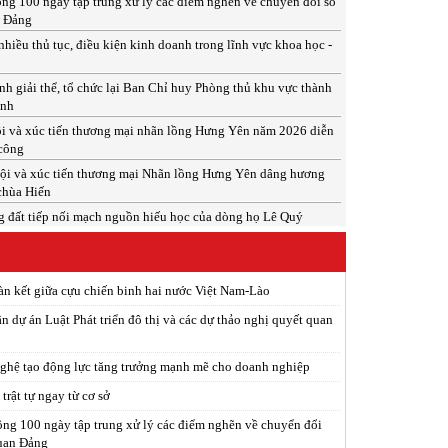
ng 100 ngày tập trung xử lý các điểm nghẽn về chuyển đổi số
n Đảng
nhiều thủ tục, điều kiện kinh doanh trong lĩnh vực khoa học -
h giải thể, tổ chức lại Ban Chỉ huy Phòng thủ khu vực thành
inh
i và xúc tiến thương mại nhãn lồng Hưng Yên năm 2026 diễn
 công
ội và xúc tiến thương mại Nhãn lồng Hưng Yên dâng hương
 chùa Hiến
 đất tiếp nối mạch nguồn hiếu học của dòng họ Lê Quý
àn kết giữa cựu chiến binh hai nước Việt Nam-Lào
n dự án Luật Phát triển đô thị và các dự thảo nghị quyết quan
ghệ tạo động lực tăng trưởng mạnh mẽ cho doanh nghiệp
trật tự ngay từ cơ sở
ng 100 ngày tập trung xử lý các điểm nghẽn về chuyển đổi
quan Đảng