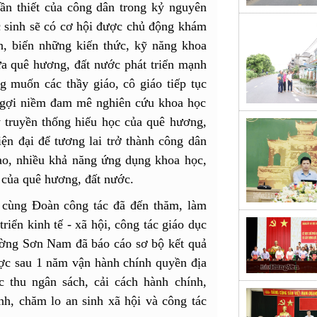
ần thiết của công dân trong kỷ nguyên
 sinh sẽ có cơ hội được chủ động khám
ân, biến những kiến thức, kỹ năng khoa
a quê hương, đất nước phát triển mạnh
muốn các thầy giáo, cô giáo tiếp tục
 gợi niềm đam mê nghiên cứu khoa học
y truyền thống hiếu học của quê hương,
ện đại để tương lai trở thành công dân
ạo, nhiều khả năng ứng dụng khoa học,
n của quê hương, đất nước.
cùng Đoàn công tác đã đến thăm, làm
iển kinh tế - xã hội, công tác giáo dục
hường Sơn Nam đã báo cáo sơ bộ kết quả
ược sau 1 năm vận hành chính quyền địa
c thu ngân sách, cải cách hành chính,
h, chăm lo an sinh xã hội và công tác