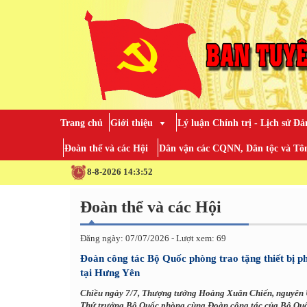
Trang chủ
Giới thiệu
Lý luận Chính trị - Lịch sử Đả
Đoàn thể và các Hội
Dân vận các CQNN, Dân tộc và Tôn
8-8-2026 14:3:54
Đoàn thể và các Hội
Đăng ngày: 07/07/2026 - Lượt xem: 69
Đoàn công tác Bộ Quốc phòng trao tặng thiết bị
tại Hưng Yên
Chiều ngày 7/7, Thượng tướng Hoàng Xuân Chiến, nguyên
Thứ trưởng Bộ Quốc phòng cùng Đoàn công tác của Bộ Quố