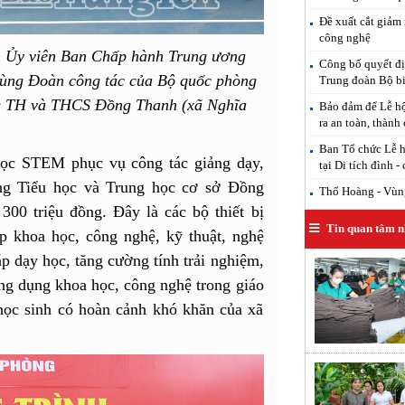
Đề xuất cắt giảm 
công nghệ
 Ủy viên Ban Chấp hành Trung ương
Công bố quyết đị
ùng Đoàn công tác của Bộ quốc phòng
Trung đoàn Bộ b
ng TH và THCS Đồng Thanh (xã Nghĩa
Bảo đảm để Lễ hộ
ra an toàn, thành
.
Ban Tổ chức Lễ h
 học STEM phục vụ công tác giảng dạy,
tại Di tích đình -
ng Tiểu học và Trung học cơ sở Đồng
Thổ Hoàng - Vùng
300 triệu đồng. Đây là các bộ thiết bị
Tin quan tâm n
p khoa học, công nghệ, kỹ thuật, nghệ
p dạy học, tăng cường tính trải nghiệm,
ng dụng khoa học, công nghệ trong giáo
học sinh có hoàn cảnh khó khăn của xã