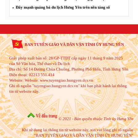
Đẩy mạnh quảng bá du lịch Hưng Yên trên nền tảng số
BAN TUYÊN GIÁO VÀ DÂN VẬN TỈNH ỦY HƯNG YÊN
Giấy phép xuất bản số: 28/GP-TTĐT cấp ngày 11 tháng 9 năm 2025
của Sở Văn hóa, Thể thao và Du lịch
Địa chỉ:
Số 14 Đường Chùa Chuông, Phường Phố Hiến, Tỉnh Hưng Yên
Điện thoại:
02213 551.414
Website:
Website: www.tuyengiao.hungyen.dcs.vn
Ghi rõ nguồn "tuyengiao.hungyen.dcs.vn" khi bạn phát hành lại thông
tin từ website này.
© 2021 - Bản quyền thuộc Tỉnh ủy Hưng Yên
Khi sử dụng lại thông tin từ website này, xin vui lòng ghi rõ nguồn
“BAN TUYÊN GIÁO VÀ DÂN VẬN TỈNH ỦY HƯNG YÊN”