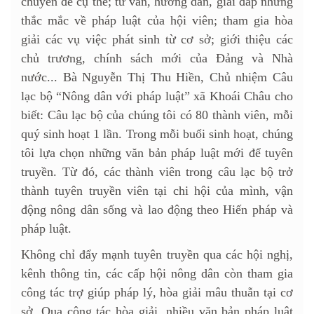
chuyên đề cụ thể; tư vấn, hướng dẫn, giải đáp những
thắc mắc về pháp luật của hội viên; tham gia hòa
giải các vụ việc phát sinh từ cơ sở; giới thiệu các
chủ trương, chính sách mới của Đảng và Nhà
nước... Bà Nguyễn Thị Thu Hiền, Chủ nhiệm Câu
lạc bộ “Nông dân với pháp luật” xã Khoái Châu cho
biết: Câu lạc bộ của chúng tôi có 80 thành viên, mỗi
quý sinh hoạt 1 lần. Trong mỗi buổi sinh hoạt, chúng
tôi lựa chọn những văn bản pháp luật mới để tuyên
truyền. Từ đó, các thành viên trong câu lạc bộ trở
thành tuyên truyền viên tại chi hội của mình, vận
động nông dân sống và lao động theo Hiến pháp và
pháp luật.
Không chỉ đẩy mạnh tuyên truyền qua các hội nghị,
kênh thông tin, các cấp hội nông dân còn tham gia
công tác trợ giúp pháp lý, hòa giải mâu thuẫn tại cơ
sở. Qua công tác hòa giải, nhiều văn bản pháp luật