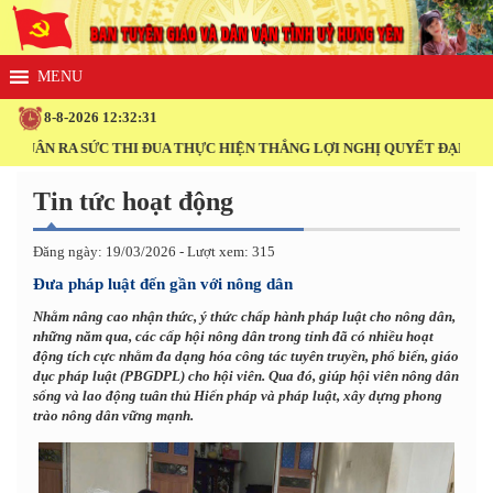
8-8-2026 12:32:31
ÂN RA SỨC THI ĐUA THỰC HIỆN THẮNG LỢI NGHỊ QUYẾT ĐẠI HỘI XIV 
Tin tức hoạt động
Đăng ngày: 19/03/2026 - Lượt xem: 315
Đưa pháp luật đến gần với nông dân
Nhằm nâng cao nhận thức, ý thức chấp hành pháp luật cho nông dân,
những năm qua, các cấp hội nông dân trong tỉnh đã có nhiều hoạt
động tích cực nhằm đa dạng hóa công tác tuyên truyền, phổ biến, giáo
dục pháp luật (PBGDPL) cho hội viên. Qua đó, giúp hội viên nông dân
sống và lao động tuân thủ Hiến pháp và pháp luật, xây dựng phong
trào nông dân vững mạnh.