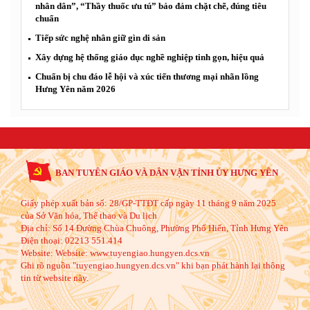
nhân dân”, “Thầy thuốc ưu tú” bảo đảm chặt chẽ, đúng tiêu
chuẩn
Tiếp sức nghệ nhân giữ gìn di sản
Xây dựng hệ thống giáo dục nghề nghiệp tinh gọn, hiệu quả
Chuẩn bị chu đáo lễ hội và xúc tiến thương mại nhãn lồng
Hưng Yên năm 2026
BAN TUYÊN GIÁO VÀ DÂN VẬN TỈNH ỦY HƯNG YÊN
Giấy phép xuất bản số: 28/GP-TTĐT cấp ngày 11 tháng 9 năm 2025
của Sở Văn hóa, Thể thao và Du lịch
Địa chỉ:
Số 14 Đường Chùa Chuông, Phường Phố Hiến, Tỉnh Hưng Yên
Điện thoại:
02213 551.414
Website:
Website: www.tuyengiao.hungyen.dcs.vn
Ghi rõ nguồn "tuyengiao.hungyen.dcs.vn" khi bạn phát hành lại thông
tin từ website này.