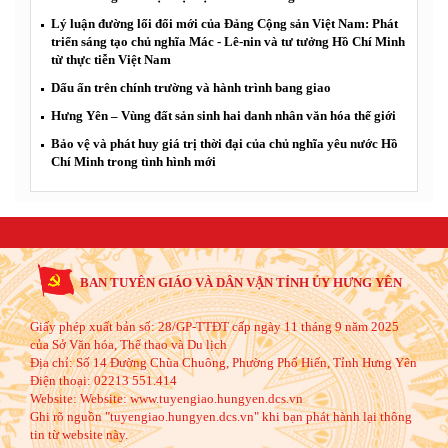
Lý luận đường lối đổi mới của Đảng Cộng sản Việt Nam: Phát
triển sáng tạo chủ nghĩa Mác - Lê-nin và tư tưởng Hồ Chí Minh
từ thực tiễn Việt Nam
Dấu ấn trên chính trường và hành trình bang giao
Hưng Yên – Vùng đất sản sinh hai danh nhân văn hóa thế giới
Bảo vệ và phát huy giá trị thời đại của chủ nghĩa yêu nước Hồ
Chí Minh trong tình hình mới
BAN TUYÊN GIÁO VÀ DÂN VẬN TỈNH ỦY HƯNG YÊN
Giấy phép xuất bản số: 28/GP-TTĐT cấp ngày 11 tháng 9 năm 2025
của Sở Văn hóa, Thể thao và Du lịch
Địa chỉ:
Số 14 Đường Chùa Chuông, Phường Phố Hiến, Tỉnh Hưng Yên
Điện thoại:
02213 551.414
Website:
Website: www.tuyengiao.hungyen.dcs.vn
Ghi rõ nguồn "tuyengiao.hungyen.dcs.vn" khi bạn phát hành lại thông
tin từ website này.