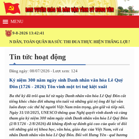
9-8-2026 13:42:41
DÂN, TOÀN QUÂN RA SỨC THI ĐUA THỰC HIỆN THẮNG LỢI NGHỊ QUYẾT
Tin tức hoạt động
Đăng ngày: 08/07/2026 - Lượt xem: 124
Kỷ niệm 300 năm ngày sinh Danh nhân văn hóa Lê Quý
Đôn (1726 - 2026) Tôn vinh một trí tuệ kiệt xuất
Ba thế kỷ đã trôi qua kể từ ngày Danh nhân văn hóa Lê Quý Đôn cất
tiếng khóc chào đời nhưng tên tuổi và những giá trị ông để lại vẫn
luôn được các thế hệ người Việt Nam trân trọng, gìn giữ và tiếp nối.
Ngày 31/10/2025, UNESCO thông qua Nghị quyết vinh danh và cùng
tham gia kỷ niệm 300 năm ngày sinh Danh nhân văn hóa Lê Quý Đôn
(2/8/1726 - 2/8/2026) đã khẳng định sự đánh giá cao của quốc tế đối
với những giá trị khoa học, văn hóa, giáo dục của Việt Nam, với cá
nhân Danh nhân văn hóa Lê Quý Đôn. Đối với Hưng Yên - quê hương