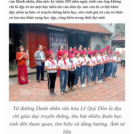
của Danh nhân, dấu mốc kỷ niệm 300 năm ngày sinh của ông không
chỉ là dịp tri ân một bậc hiền tài của dân tộc mà còn là cơ hội khơi
dậy niềm tự hào về truyền thống hiếu học, tôn vinh giá trị của tri thức
và lan tỏa khát vọng học tập, cống hiến trong thời đại mới.
Từ đường Danh nhân văn hóa Lê Quý Đôn là địa
chỉ giáo dục truyền thống, thu hút nhiều đoàn học
sinh đến tham quan, tìm hiểu và dâng hương. Ảnh tư
liệu