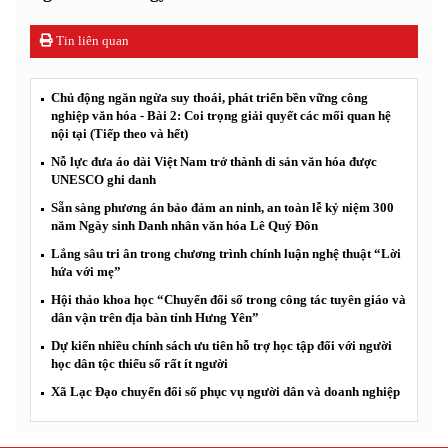
Tin liên quan
Chủ động ngăn ngừa suy thoái, phát triển bền vững công
nghiệp văn hóa - Bài 2: Coi trọng giải quyết các mối quan hệ
nội tại (Tiếp theo và hết)
Nỗ lực đưa áo dài Việt Nam trở thành di sản văn hóa được
UNESCO ghi danh
Sẵn sàng phương án bảo đảm an ninh, an toàn lễ kỷ niệm 300
năm Ngày sinh Danh nhân văn hóa Lê Quý Đôn
Lắng sâu tri ân trong chương trình chính luận nghệ thuật “Lời
hứa với mẹ”
Hội thảo khoa học “Chuyển đổi số trong công tác tuyên giáo và
dân vận trên địa bàn tỉnh Hưng Yên”
Dự kiến nhiều chính sách ưu tiên hỗ trợ học tập đối với người
học dân tộc thiểu số rất ít người
Xã Lạc Đạo chuyển đổi số phục vụ người dân và doanh nghiệp