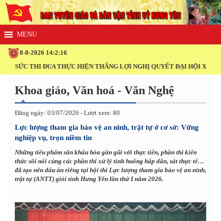
8-8-2026 14:2:16
C THI ĐUA THỰC HIỆN THẮNG LỢI NGHỊ QUYẾT ĐẠI HỘI XIV CỦA ĐẢN
Khoa giáo, Văn hoá - Văn Nghệ
Đăng ngày: 03/07/2026 - Lượt xem: 80
Lực lượng tham gia bảo vệ an ninh, trật tự ở cơ sở: Vững
nghiệp vụ, trọn niềm tin
Những tiểu phẩm sân khấu hóa gần gũi với thực tiễn, phần thi kiến
thức sôi nổi cùng các phần thi xử lý tình huống hấp dẫn, sát thực tế…
đã tạo nên dấu ấn riêng tại hội thi Lực lượng tham gia bảo vệ an ninh,
trật tự (ANTT) giỏi tỉnh Hưng Yên lần thứ I năm 2026.