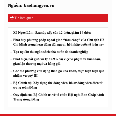
Nguồn: baohungyen.vn
Tin liên quan
Xã Ngọc Lâm: Sau sắp xếp còn 12 thôn, giảm 14 thôn
Phát huy phương pháp ngoại giao “tâm công” của Chủ tịch Hồ
Chí Minh trong hoạt động đối ngoại, hội nhập quốc tế hiện nay
Tạo nguồn thu ngân sách nhà nước từ doanh nghiệp
Phát hiện, bắt giữ, xử lý 67.937 vụ việc vi phạm về buôn lậu,
gian lận thương mại và hàng giả
Các địa phương chủ động tháo gỡ khó khăn, thực hiện hiệu quả
nhiệm vụ quý III
Bộ Chính trị: Xây dựng thẻ đảng viên, hồ sơ đảng viên điện tử
trong toàn Đảng
Quy định của Bộ Chính trị về tổ chức Hội nghị Ban Chấp hành
Trung ương Đảng