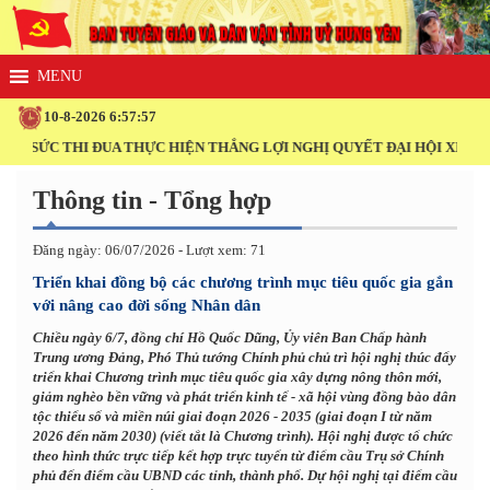
10-8-2026 6:57:57
C THI ĐUA THỰC HIỆN THẮNG LỢI NGHỊ QUYẾT ĐẠI HỘI XIV CỦA ĐẢN
Thông tin - Tổng hợp
Đăng ngày: 06/07/2026 - Lượt xem: 71
Triển khai đồng bộ các chương trình mục tiêu quốc gia gắn
với nâng cao đời sống Nhân dân
Chiều ngày 6/7, đồng chí Hồ Quốc Dũng, Ủy viên Ban Chấp hành
Trung ương Đảng, Phó Thủ tướng Chính phủ chủ trì hội nghị thúc đẩy
triển khai Chương trình mục tiêu quốc gia xây dựng nông thôn mới,
giảm nghèo bền vững và phát triển kinh tế - xã hội vùng đồng bào dân
tộc thiểu số và miền núi giai đoạn 2026 - 2035 (giai đoạn I từ năm
2026 đến năm 2030) (viết tắt là Chương trình). Hội nghị được tổ chức
theo hình thức trực tiếp kết hợp trực tuyến từ điểm cầu Trụ sở Chính
phủ đến điểm cầu UBND các tỉnh, thành phố. Dự hội nghị tại điểm cầu