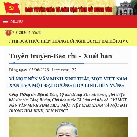
7-8-2026 4:56:0
A THỰC HIỆN THẮNG LỢI NGHỊ QUYẾT ĐẠI HỘI XIV CỦA ĐẢNG!
Tuyên truyền-Báo chí - Xuất bản
Đăng ngày: 05/06/2026 - Lượt xem: 127
VÌ MỘT NỀN VĂN MINH SINH THÁI, MỘT VIỆT NAM
XANH VÀ MỘT ĐẠI DƯƠNG HÒA BÌNH, BỀN VỮNG
Cổng Thông tin điện tử Đảng bộ tỉnh Hưng Yên trân trọng giới thiệu
bài viết của Tổng Bí thư, Chủ tịch nước Tô Lâm với tiêu đề: "VÌ MỘT
NỀN VĂN MINH SINH THÁI, MỘT VIỆT NAM XANH VÀ MỘT ĐẠI
DƯƠNG HÒA BÌNH, BỀN VỮNG".