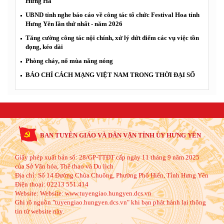
Hưng Hà
UBND tỉnh nghe báo cáo về công tác tổ chức Festival Hoa tỉnh
Hưng Yên lần thứ nhất - năm 2026
Tăng cường công tác nội chính, xử lý dứt điểm các vụ việc tồn
đọng, kéo dài
Phòng cháy, nổ mùa nắng nóng
BÁO CHÍ CÁCH MẠNG VIỆT NAM TRONG THỜI ĐẠI SỐ
BAN TUYÊN GIÁO VÀ DÂN VẬN TỈNH ỦY HƯNG YÊN
Giấy phép xuất bản số: 28/GP-TTĐT cấp ngày 11 tháng 9 năm 2025
của Sở Văn hóa, Thể thao và Du lịch
Địa chỉ:
Số 14 Đường Chùa Chuông, Phường Phố Hiến, Tỉnh Hưng Yên
Điện thoại:
02213 551.414
Website:
Website: www.tuyengiao.hungyen.dcs.vn
Ghi rõ nguồn "tuyengiao.hungyen.dcs.vn" khi bạn phát hành lại thông
tin từ website này.