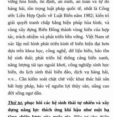
vững hòa bình, ổn định, an ninh, an toàn và tự do
hàng hải, tôn trọng luật pháp quốc tế, nhất là Công
ước Liên Hợp Quốc về Luật Biển năm 1982; kiên trì
giải quyết tranh chấp bằng biện pháp hòa bình, và
cùng xây dựng Biển Đông thành vùng biển của hợp
tác, trách nhiệm và phát triển bền vững. Việt Nam sẽ
xác lập mô hình phát triển kinh tế biển hiện đại hơn
dựa trên khoa học, công nghệ, dữ liệu biển, bảo tồn
hệ sinh thái; phát triển hệ thống cảng biển xanh,
năng lượng tái tạo ngoài khơi, công nghiệp sinh học
biển, du lịch sinh thái biển đảo, dịch vụ hàng hải,
v.v... Cần kiểm soát chặt chẽ việc khai thác hải sản
bất hợp pháp, bảo vệ nguồn lợi thủy sản, nâng cao
đời sống ngư dân.
Thứ tư
, phục hồi các hệ sinh thái tự nhiên và xây
dựng năng lực thích ứng khí hậu như một hạ
tầng chiến lược của quốc gia.
Đầu tư cho thiên