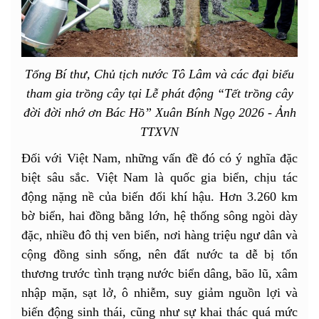
Tổng Bí thư, Chủ tịch nước Tô Lâm và các đại biểu
tham gia trồng cây tại Lễ phát động “Tết trồng cây
đời đời nhớ ơn Bác Hồ” Xuân Bính Ngọ 2026 - Ảnh
TTXVN
Đối với Việt Nam, những vấn đề đó có ý nghĩa đặc
biệt sâu sắc. Việt Nam là quốc gia biển, chịu tác
động nặng nề của biến đổi khí hậu. Hơn 3.260 km
bờ biển, hai đồng bằng lớn, hệ thống sông ngòi dày
đặc, nhiều đô thị ven biển, nơi hàng triệu ngư dân và
cộng đồng sinh sống, nên đất nước ta dễ bị tổn
thương trước tình trạng nước biển dâng, bão lũ, xâm
nhập mặn, sạt lở, ô nhiễm, suy giảm nguồn lợi và
biến động sinh thái, cũng như sự khai thác quá mức