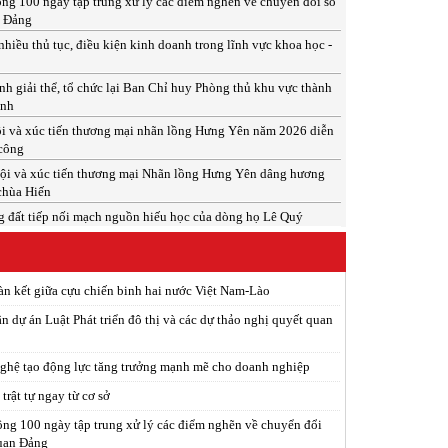
ng 100 ngày tập trung xử lý các điểm nghẽn về chuyển đổi số
n Đảng
nhiều thủ tục, điều kiện kinh doanh trong lĩnh vực khoa học -
h giải thể, tổ chức lại Ban Chỉ huy Phòng thủ khu vực thành
inh
i và xúc tiến thương mại nhãn lồng Hưng Yên năm 2026 diễn
 công
ội và xúc tiến thương mại Nhãn lồng Hưng Yên dâng hương
 chùa Hiến
 đất tiếp nối mạch nguồn hiếu học của dòng họ Lê Quý
àn kết giữa cựu chiến binh hai nước Việt Nam-Lào
n dự án Luật Phát triển đô thị và các dự thảo nghị quyết quan
ghệ tạo động lực tăng trưởng mạnh mẽ cho doanh nghiệp
trật tự ngay từ cơ sở
ng 100 ngày tập trung xử lý các điểm nghẽn về chuyển đổi
quan Đảng