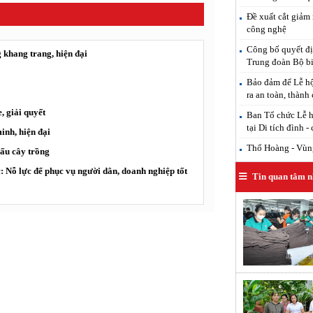
Đề xuất cắt giảm 
công nghệ
Công bố quyết đị
 khang trang, hiện đại
Trung đoàn Bộ b
Bảo đảm để Lễ hộ
ra an toàn, thành
, giải quyết
Ban Tổ chức Lễ h
tại Di tích đình -
inh, hiện đại
Thổ Hoàng - Vùng
ấu cây trồng
 Nỗ lực để phục vụ người dân, doanh nghiệp tốt
Tin quan tâm n