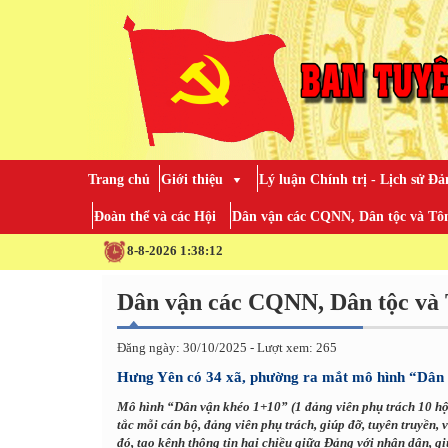
Trang chủ
Giới thiệu
Lý luận Chính trị - Lịch sử Đả
Đoàn thể và các Hội
Dân vận các CQNN, Dân tộc và Tôn
8-8-2026 1:38:13
Dân vận các CQNN, Dân tộc và 
Đăng ngày: 30/10/2025 - Lượt xem: 265
Hưng Yên có 34 xã, phường ra mắt mô hình “Dân
Mô hình “Dân vận khéo 1+10” (1 đảng viên phụ trách 10 hộ 
tắc mỗi cán bộ, đảng viên phụ trách, giúp đỡ, tuyên truyền,
đó, tạo kênh thông tin hai chiều giữa Đảng với nhân dân, gi