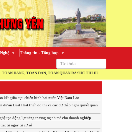
 Nghệ
Thông tin - Tổng hợp
ẢNG, TOÀN DÂN, TOÀN QUÂN RA SỨC THI ĐUA THỰC HIỆN THẮNG LỢI 
àn kết giữa cựu chiến binh hai nước Việt Nam-Lào
n dự án Luật Phát triển đô thị và các dự thảo nghị quyết quan
ghệ tạo động lực tăng trưởng mạnh mẽ cho doanh nghiệp
trật tự ngay từ cơ sở