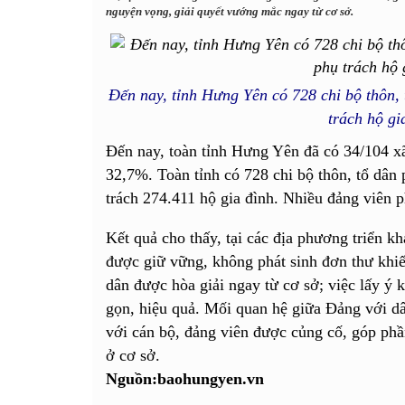
nguyện vọng, giải quyết vướng mắc ngay từ cơ sở.
Đến nay, tỉnh Hưng Yên có 728 chi bộ thôn,
trách hộ gi
Đến nay, toàn tỉnh Hưng Yên đã có 34/104 xã
32,7%. Toàn tỉnh có 728 chi bộ thôn, tổ dân
trách 274.411 hộ gia đình. Nhiều đảng viên p
Kết quả cho thấy, tại các địa phương triển kha
được giữ vững, không phát sinh đơn thư khiế
dân được hòa giải ngay từ cơ sở; việc lấy ý 
gọn, hiệu quả. Mối quan hệ giữa Đảng với d
với cán bộ, đảng viên được củng cố, góp phần
ở cơ sở.
Nguồn:baohungyen.vn