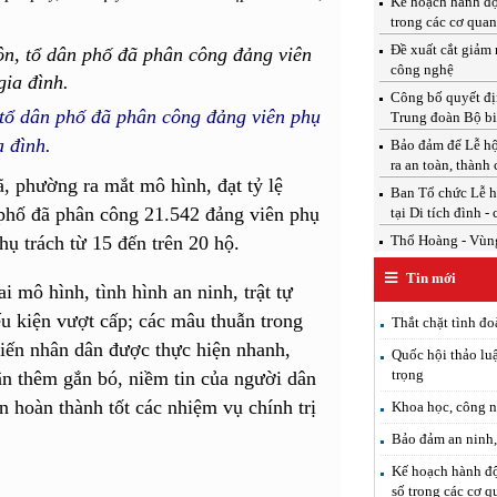
Kế hoạch hành độ
trong các cơ qua
Đề xuất cắt giảm 
công nghệ
Công bố quyết địn
 tổ dân phố đã phân công đảng viên phụ
Trung đoàn Bộ b
a đình.
Bảo đảm để Lễ hộ
ra an toàn, thành
, phường ra mắt mô hình, đạt tỷ lệ
Ban Tổ chức Lễ h
 phố đã phân công 21.542 đảng viên phụ
tại Di tích đình -
hụ trách từ 15 đến trên 20 hộ.
Thổ Hoàng - Vùng
Tin mới
i mô hình, tình hình an ninh, trật tự
u kiện vượt cấp; các mâu thuẫn trong
Thắt chặt tình đo
kiến nhân dân được thực hiện nhanh,
Quốc hội thảo luậ
trọng
ân thêm gắn bó, niềm tin của người dân
 hoàn thành tốt các nhiệm vụ chính trị
Khoa học, công n
Bảo đảm an ninh, 
Kế hoạch hành độ
số trong các cơ 