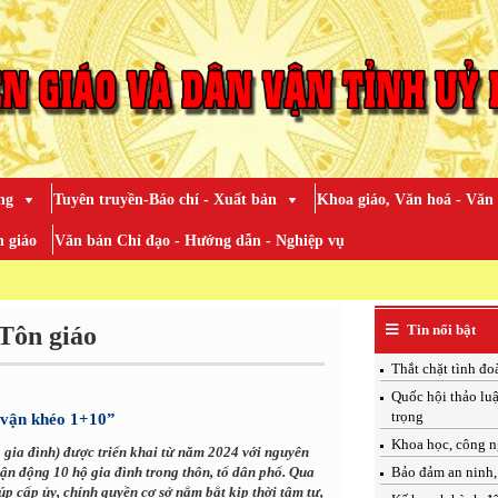
ng
Tuyên truyền-Báo chí - Xuất bản
Khoa giáo, Văn hoá - Văn
 giáo
Văn bản Chỉ đạo - Hướng dẫn - Nghiệp vụ
TOÀN Đ
Tôn giáo
Tin nổi bật
Thắt chặt tình đo
Quốc hội thảo luậ
trọng
 vận khéo 1+10”
Khoa học, công n
gia đình) được triển khai từ năm 2024 với nguyên
 vận động 10 hộ gia đình trong thôn, tổ dân phố. Qua
Bảo đảm an ninh, 
úp cấp ủy, chính quyền cơ sở nắm bắt kịp thời tâm tư,