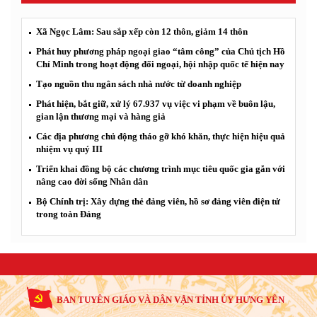
Xã Ngọc Lâm: Sau sắp xếp còn 12 thôn, giảm 14 thôn
Phát huy phương pháp ngoại giao “tâm công” của Chủ tịch Hồ
Chí Minh trong hoạt động đối ngoại, hội nhập quốc tế hiện nay
Tạo nguồn thu ngân sách nhà nước từ doanh nghiệp
Phát hiện, bắt giữ, xử lý 67.937 vụ việc vi phạm về buôn lậu,
gian lận thương mại và hàng giả
Các địa phương chủ động tháo gỡ khó khăn, thực hiện hiệu quả
nhiệm vụ quý III
Triển khai đồng bộ các chương trình mục tiêu quốc gia gắn với
nâng cao đời sống Nhân dân
Bộ Chính trị: Xây dựng thẻ đảng viên, hồ sơ đảng viên điện tử
trong toàn Đảng
BAN TUYÊN GIÁO VÀ DÂN VẬN TỈNH ỦY HƯNG YÊN