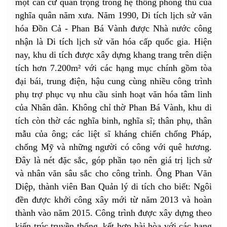
một căn cứ quan trọng trong hệ thống phòng thủ của
nghĩa quân năm xưa. Năm 1990, Di tích lịch sử văn
hóa Đồn Cả - Phan Bá Vành được Nhà nước công
nhận là Di tích lịch sử văn hóa cấp quốc gia. Hiện
nay, khu di tích được xây dựng khang trang trên diện
tích hơn 7.200m² với các hạng mục chính gồm tòa
đại bái, trung điện, hậu cung cùng nhiều công trình
phụ trợ phục vụ nhu cầu sinh hoạt văn hóa tâm linh
của Nhân dân. Không chỉ thờ Phan Bá Vành, khu di
tích còn thờ các nghĩa binh, nghĩa sĩ; thân phụ, thân
mẫu của ông; các liệt sĩ kháng chiến chống Pháp,
chống Mỹ và những người có công với quê hương.
Đây là nét đặc sắc, góp phần tạo nên giá trị lịch sử
và nhân văn sâu sắc cho công trình. Ông Phan Văn
Diệp, thành viên Ban Quản lý di tích cho biết: Ngôi
đền được khởi công xây mới từ năm 2013 và hoàn
thành vào năm 2015. Công trình được xây dựng theo
kiến trúc truyền thống, kết hợp hài hòa với các hạng