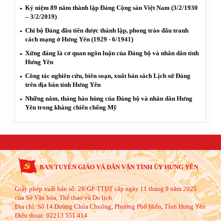
Kỷ niệm 89 năm thành lập Đảng Cộng sản Việt Nam (3/2/1930
– 3/2/2019)
Chi bộ Đảng đầu tiên được thành lập, phong trào đấu tranh
cách mạng ở Hưng Yên (1929 - 6/1941)
Xứng đáng là cơ quan ngôn luận của Đảng bộ và nhân dân tỉnh
Hưng Yên
Công tác nghiên cứu, biên soạn, xuất bản sách Lịch sử Đảng
trên địa bàn tỉnh Hưng Yên
Những năm, tháng hào hùng của Đảng bộ và nhân dân Hưng
Yên trong kháng chiến chống Mỹ
BAN TUYÊN GIÁO VÀ DÂN VẬN TỈNH ỦY HƯNG YÊN
Giấy phép xuất bản số: 28/GP-TTĐT cấp ngày 11 tháng 9 năm 2025
của Sở Văn hóa, Thể thao và Du lịch
Địa chỉ:
Số 14 Đường Chùa Chuông, Phường Phố Hiến, Tỉnh Hưng Yên
Điện thoại:
02213 551.414