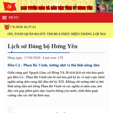
7-8-2026 16:37:22
TOÀN QUÂN RA SỨC THI ĐUA THỰC HIỆN THẮNG LỢI NGHỊ QUYẾT ĐẠI 
Lịch sử Đảng bộ Hưng Yên
Đăng ngày: 17/06/2026 - Lượt xem: 178
Đồn Cả - Phan Bá Vành, tưởng nhớ vị thủ lĩnh nông dân
Giữa vùng quê Nguyệt Lâm, xã Hồng Vũ, Di tích lịch sử văn hóa quốc
gia Đồn Cả - Phan Bá Vành vẫn là nơi lưu giữ ký ức về một cuộc khởi
nghĩa nông dân vang dội đầu thế kỷ XIX. Không chỉ tưởng nhớ vị thủ
lĩnh nông dân nổi tiếng Phan Bá Vành và các nghĩa sĩ năm xưa, nơi
đây còn góp phần giáo dục truyền thống yêu nước, tinh thần quật
cường cho các thế hệ hôm nay.