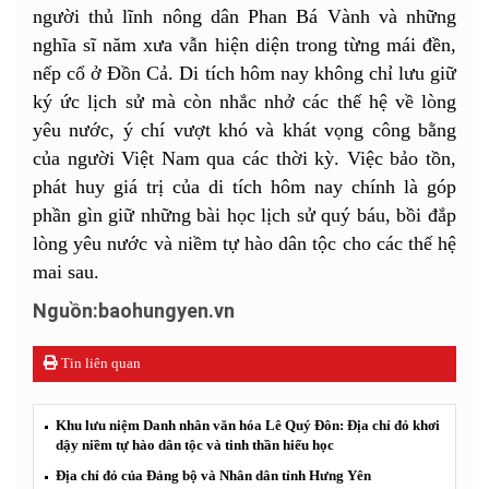
người thủ lĩnh nông dân Phan Bá Vành và những
nghĩa sĩ năm xưa vẫn hiện diện trong từng mái đền,
nếp cổ ở Đồn Cả. Di tích hôm nay không chỉ lưu giữ
ký ức lịch sử mà còn nhắc nhở các thế hệ về lòng
yêu nước, ý chí vượt khó và khát vọng công bằng
của người Việt Nam qua các thời kỳ. Việc bảo tồn,
phát huy giá trị của di tích hôm nay chính là góp
phần gìn giữ những bài học lịch sử quý báu, bồi đắp
lòng yêu nước và niềm tự hào dân tộc cho các thế hệ
mai sau.
Nguồn:baohungyen.vn
Tin liên quan
Khu lưu niệm Danh nhân văn hóa Lê Quý Đôn: Địa chỉ đỏ khơi
dậy niềm tự hào dân tộc và tinh thần hiếu học
Địa chỉ đỏ của Đảng bộ và Nhân dân tỉnh Hưng Yên