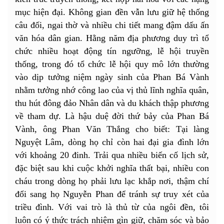
mục hiện đại. Không gian đền vẫn lưu giữ hệ thống
câu đối, ngai thờ và nhiều chi tiết mang đậm dấu ấn
văn hóa dân gian. Hằng năm địa phương duy trì tổ
chức nhiều hoạt động tín ngưỡng, lễ hội truyền
thống, trong đó tổ chức lễ hội quy mô lớn thường
vào dịp tưởng niệm ngày sinh của Phan Bá Vành
nhằm tưởng nhớ công lao của vị thủ lĩnh nghĩa quân,
thu hút đông đảo Nhân dân và du khách thập phương
về tham dự. Là hậu duệ đời thứ bảy của Phan Bá
Vành, ông Phan Văn Thắng cho biết: Tại làng
Nguyệt Lâm, dòng họ chỉ còn hai đại gia đình lớn
với khoảng 20 đinh. Trải qua nhiều biến cố lịch sử,
đặc biệt sau khi cuộc khởi nghĩa thất bại, nhiều con
cháu trong dòng họ phải lưu lạc khắp nơi, thậm chí
đổi sang họ Nguyễn Phan để tránh sự truy xét của
triều đình. Với vai trò là thủ từ của ngôi đền, tôi
luôn có ý thức trách nhiệm gìn giữ, chăm sóc và bảo