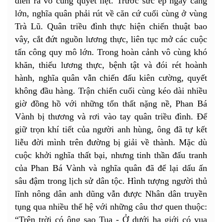
diễn ra vô cùng quyết liệt. Trước sức ép ngày càng
lớn, nghĩa quân phải rút về căn cứ cuối cùng ở vùng
Trà Lũ. Quân triều đình thực hiện chiến thuật bao
vây, cắt đứt nguồn lương thực, liên tục mở các cuộc
tấn công quy mô lớn. Trong hoàn cảnh vô cùng khó
khăn, thiếu lương thực, bệnh tật và đói rét hoành
hành, nghĩa quân vẫn chiến đấu kiên cường, quyết
không đầu hàng. Trận chiến cuối cùng kéo dài nhiều
giờ đồng hồ với những tổn thất nặng nề, Phan Bá
Vành bị thương và rơi vào tay quân triều đình. Để
giữ trọn khí tiết của người anh hùng, ông đã tự kết
liễu đời mình trên đường bị giải về thành. Mặc dù
cuộc khởi nghĩa thất bại, nhưng tinh thần đấu tranh
của Phan Bá Vành và nghĩa quân đã để lại dấu ấn
sâu đậm trong lịch sử dân tộc. Hình tượng người thủ
lĩnh nông dân anh dũng vẫn được Nhân dân truyền
tụng qua nhiều thế hệ với những câu thơ quen thuộc:
“Trên trời có ông sao Tua - Ở dưới hạ giới có vua