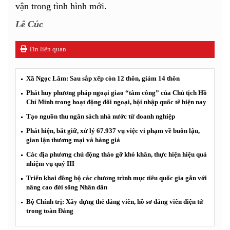
vận trong tình hình mới.
Lê Cúc
Tin liên quan
Xã Ngọc Lâm: Sau sắp xếp còn 12 thôn, giảm 14 thôn
Phát huy phương pháp ngoại giao “tâm công” của Chủ tịch Hồ
Chí Minh trong hoạt động đối ngoại, hội nhập quốc tế hiện nay
Tạo nguồn thu ngân sách nhà nước từ doanh nghiệp
Phát hiện, bắt giữ, xử lý 67.937 vụ việc vi phạm về buôn lậu,
gian lận thương mại và hàng giả
Các địa phương chủ động tháo gỡ khó khăn, thực hiện hiệu quả
nhiệm vụ quý III
Triển khai đồng bộ các chương trình mục tiêu quốc gia gắn với
nâng cao đời sống Nhân dân
Bộ Chính trị: Xây dựng thẻ đảng viên, hồ sơ đảng viên điện tử
trong toàn Đảng