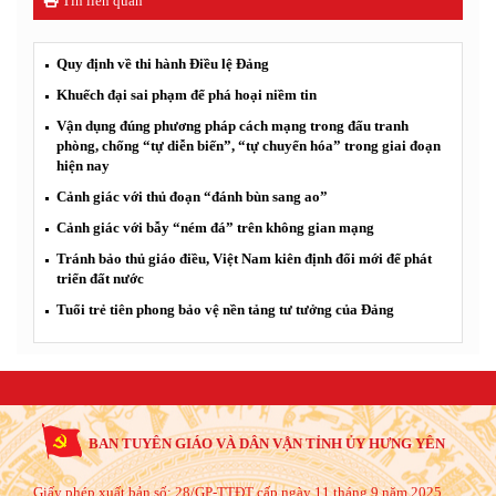
Tin liên quan
Quy định về thi hành Điều lệ Đảng
Khuếch đại sai phạm để phá hoại niềm tin
Vận dụng đúng phương pháp cách mạng trong đấu tranh
phòng, chống “tự diễn biến”, “tự chuyển hóa” trong giai đoạn
hiện nay
Cảnh giác với thủ đoạn “đánh bùn sang ao”
Cảnh giác với bẫy “ném đá” trên không gian mạng
Tránh bảo thủ giáo điều, Việt Nam kiên định đổi mới để phát
triển đất nước
Tuổi trẻ tiên phong bảo vệ nền tảng tư tưởng của Đảng
BAN TUYÊN GIÁO VÀ DÂN VẬN TỈNH ỦY HƯNG YÊN
Giấy phép xuất bản số: 28/GP-TTĐT cấp ngày 11 tháng 9 năm 2025