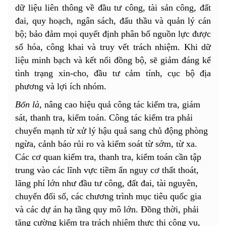
dữ liệu liên thông về đầu tư công, tài sản công, đất
đai, quy hoạch, ngân sách, đấu thầu và quản lý cán
bộ; bảo đảm mọi quyết định phân bổ nguồn lực được
số hóa, công khai và truy vết trách nhiệm. Khi dữ
liệu minh bạch và kết nối đồng bộ, sẽ giảm đáng kể
tình trạng xin-cho, đầu tư cảm tính, cục bộ địa
phương và lợi ích nhóm.
Bốn là,
nâng cao hiệu quả công tác kiểm tra, giám
sát, thanh tra, kiểm toán. Công tác kiểm tra phải
chuyển mạnh từ xử lý hậu quả sang chủ động phòng
ngừa, cảnh báo rủi ro và kiểm soát từ sớm, từ xa.
Các cơ quan kiểm tra, thanh tra, kiểm toán cần tập
trung vào các lĩnh vực tiềm ẩn nguy cơ thất thoát,
lãng phí lớn như đầu tư công, đất đai, tài nguyên,
chuyển đổi số, các chương trình mục tiêu quốc gia
và các dự án hạ tầng quy mô lớn. Đồng thời, phải
tăng cường kiểm tra trách nhiệm thực thi công vụ,