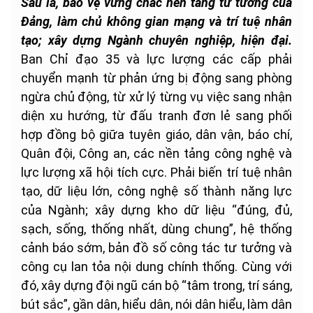
Sáu là, bảo vệ vững chắc nền tảng tư tưởng của
Đảng, làm chủ không gian mạng và trí tuệ nhân
tạo; xây dựng Ngành chuyên nghiệp, hiện đại.
Ban Chỉ đạo 35 và lực lượng các cấp phải
chuyển mạnh từ phản ứng bị động sang phòng
ngừa chủ động, từ xử lý từng vụ việc sang nhận
diện xu hướng, từ đấu tranh đơn lẻ sang phối
hợp đồng bộ giữa tuyên giáo, dân vận, báo chí,
Quân đội, Công an, các nền tảng công nghệ và
lực lượng xã hội tích cực. Phải biến trí tuệ nhân
tạo, dữ liệu lớn, công nghệ số thành năng lực
của Ngành; xây dựng kho dữ liệu “đúng, đủ,
sạch, sống, thống nhất, dùng chung”, hệ thống
cảnh báo sớm, bản đồ số công tác tư tưởng và
công cụ lan tỏa nội dung chính thống. Cùng với
đó, xây dựng đội ngũ cán bộ “tâm trong, trí sáng,
bút sắc”, gần dân, hiểu dân, nói dân hiểu, làm dân