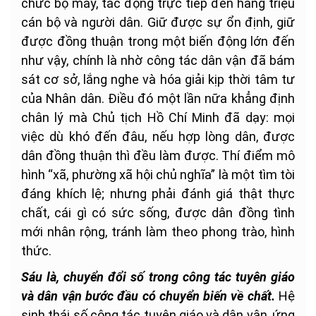
chức bộ máy, tác động trực tiếp đến hàng triệu
cán bộ và người dân. Giữ được sự ổn định, giữ
được đồng thuận trong một biến động lớn đến
như vậy, chính là nhờ công tác dân vận đã bám
sát cơ sở, lắng nghe và hóa giải kịp thời tâm tư
của Nhân dân. Điều đó một lần nữa khẳng định
chân lý mà Chủ tịch Hồ Chí Minh đã dạy: mọi
việc dù khó đến đâu, nếu hợp lòng dân, được
dân đồng thuận thì đều làm được. Thí điểm mô
hình “xã, phường xã hội chủ nghĩa” là một tìm tòi
đáng khích lệ; nhưng phải đánh giá thật thực
chất, cái gì có sức sống, được dân đồng tình
mới nhân rộng, tránh làm theo phong trào, hình
thức.
Sáu là, chuyển đổi số trong công tác tuyên giáo
và dân vận bước đầu có chuyển biến về chất.
Hệ
sinh thái số công tác tuyên giáo và dân vận, ứng