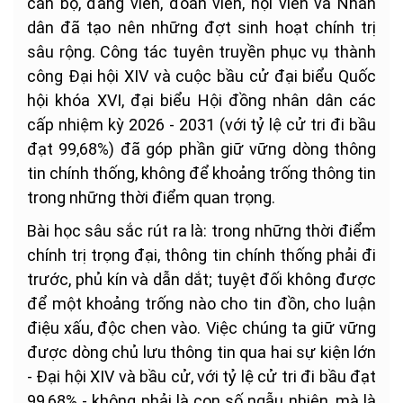
cán bộ, đảng viên, đoàn viên, hội viên và Nhân
dân đã tạo nên những đợt sinh hoạt chính trị
sâu rộng. Công tác tuyên truyền phục vụ thành
công Đại hội XIV và cuộc bầu cử đại biểu Quốc
hội khóa XVI, đại biểu Hội đồng nhân dân các
cấp nhiệm kỳ 2026 - 2031 (với tỷ lệ cử tri đi bầu
đạt 99,68%) đã góp phần giữ vững dòng thông
tin chính thống, không để khoảng trống thông tin
trong những thời điểm quan trọng.
Bài học sâu sắc rút ra là: trong những thời điểm
chính trị trọng đại, thông tin chính thống phải đi
trước, phủ kín và dẫn dắt; tuyệt đối không được
để một khoảng trống nào cho tin đồn, cho luận
điệu xấu, độc chen vào. Việc chúng ta giữ vững
được dòng chủ lưu thông tin qua hai sự kiện lớn
- Đại hội XIV và bầu cử, với tỷ lệ cử tri đi bầu đạt
99,68% - không phải là con số ngẫu nhiên, mà là