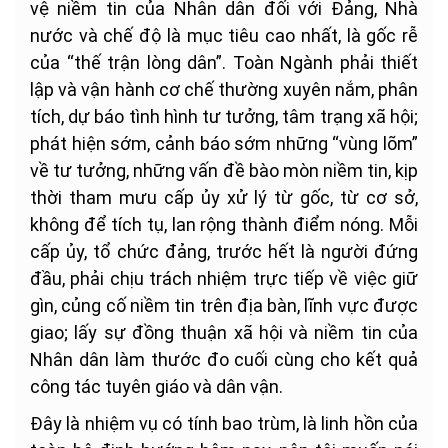
vệ niềm tin của Nhân dân đối với Đảng, Nhà
nước và chế độ là mục tiêu cao nhất, là gốc rễ
của “thế trận lòng dân”. Toàn Ngành phải thiết
lập và vận hành cơ chế thường xuyên nắm, phân
tích, dự báo tình hình tư tưởng, tâm trạng xã hội;
phát hiện sớm, cảnh báo sớm những “vùng lõm”
về tư tưởng, những vấn đề bào mòn niềm tin, kịp
thời tham mưu cấp ủy xử lý từ gốc, từ cơ sở,
không để tích tụ, lan rộng thành điểm nóng. Mỗi
cấp ủy, tổ chức đảng, trước hết là người đứng
đầu, phải chịu trách nhiệm trực tiếp về việc giữ
gìn, củng cố niềm tin trên địa bàn, lĩnh vực được
giao; lấy sự đồng thuận xã hội và niềm tin của
Nhân dân làm thước đo cuối cùng cho kết quả
công tác tuyên giáo và dân vận.
Đây là nhiệm vụ có tính bao trùm, là linh hồn của