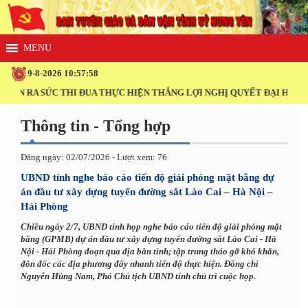
9-8-2026 10:57:59
 RA SỨC THI ĐUA THỰC HIỆN THẮNG LỢI NGHỊ QUYẾT ĐẠI HỘI XIV C
Thông tin - Tổng hợp
Đăng ngày: 02/07/2026 - Lượt xem: 76
UBND tỉnh nghe báo cáo tiến độ giải phóng mặt bằng dự
án đầu tư xây dựng tuyến đường sắt Lào Cai – Hà Nội –
Hải Phòng
Chiều ngày 2/7, UBND tỉnh họp nghe báo cáo tiến độ giải phóng mặt
bằng (GPMB) dự án đầu tư xây dựng tuyến đường sắt Lào Cai - Hà
Nội - Hải Phòng đoạn qua địa bàn tỉnh; tập trung tháo gỡ khó khăn,
đôn đốc các địa phương đẩy nhanh tiến độ thực hiện. Đồng chí
Nguyễn Hùng Nam, Phó Chủ tịch UBND tỉnh chủ trì cuộc họp.