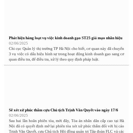
Phát hiện hàng loạt vụ việc kinh doanh gạo ST25 giả mạo nhãn hiệu
02/06/2025
Chi cục Quản lý thị trường TP Hà Nội cho biết, cơ quan này đã chuyển
3 vụ việc có dấu hiệu hình sự trong hoạt động kinh doanh gạo sang cơ
quan điều tra, để điều tra, xử lý theo quy định pháp luật.
Sẽ xét xử phúc thẩm cựu Chủ tịch Trịnh Văn Quyết vào ngày 17/6
02/06/2025
Sau hai lần hoãn phiên tòa, mới đây, Tòa án nhân dân cấp cao tại Hà
Nội đã có quyết định mở lại phiên tòa xét xử phúc thẩm đối với bị cáo
Trịnh Văn Quyết, cựu Chủ tịch Hội đồng quản trị Tập đoàn FLC và các