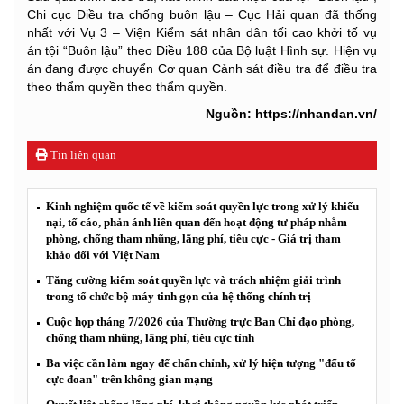
Chi cục Điều tra chống buôn lậu – Cục Hải quan đã thống
nhất với Vụ 3 – Viện Kiểm sát nhân dân tối cao khởi tố vụ
án tội “Buôn lậu” theo Điều 188 của Bộ luật Hình sự. Hiện vụ
án đang được chuyển Cơ quan Cảnh sát điều tra để điều tra
theo thẩm quyền theo thẩm quyền.
Nguồn: https://nhandan.vn/
Tin liên quan
Kinh nghiệm quốc tế về kiểm soát quyền lực trong xử lý khiếu
nại, tố cáo, phản ánh liên quan đến hoạt động tư pháp nhằm
phòng, chống tham nhũng, lãng phí, tiêu cực - Giá trị tham
khảo đối với Việt Nam
Tăng cường kiểm soát quyền lực và trách nhiệm giải trình
trong tổ chức bộ máy tinh gọn của hệ thống chính trị
Cuộc họp tháng 7/2026 của Thường trực Ban Chỉ đạo phòng,
chống tham nhũng, lãng phí, tiêu cực tỉnh
Ba việc cần làm ngay để chấn chỉnh, xử lý hiện tượng "đấu tố
cực đoan" trên không gian mạng