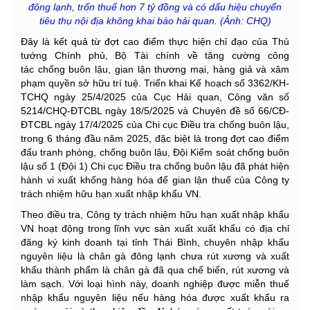
đông lạnh, trốn thuế hơn 7 tỷ đồng và có dấu hiệu chuyển
tiêu thụ nội địa không khai báo hải quan. (Ảnh: CHQ)
Đây là kết quả từ đợt cao điểm thực hiện chỉ đạo của Thủ
tướng Chính phủ, Bộ Tài chính về tăng cường công
tác chống buôn lậu, gian lận thương mại, hàng giả và xâm
phạm quyền sở hữu trí tuệ. Triển khai Kế hoạch số 3362/KH-
TCHQ ngày 25/4/2025 của Cục Hải quan, Công văn số
5214/CHQ-ĐTCBL ngày 18/5/2025 và Chuyên đề số 66/CĐ-
ĐTCBL ngày 17/4/2025 của Chi cục Điều tra chống buôn lậu,
trong 6 tháng đầu năm 2025, đặc biệt là trong đợt cao điểm
đấu tranh phòng, chống buôn lậu, Đội Kiểm soát chống buôn
lậu số 1 (Đội 1) Chi cục Điều tra chống buôn lậu đã phát hiện
hành vi xuất khống hàng hóa để gian lận thuế của Công ty
trách nhiệm hữu hạn xuất nhập khẩu VN.
Theo điều tra, Công ty trách nhiệm hữu hạn xuất nhập khẩu
VN hoạt động trong lĩnh vực sản xuất xuất khẩu có địa chỉ
đăng ký kinh doanh tại tỉnh Thái Bình, chuyên nhập khẩu
nguyên liệu là chân gà đông lạnh chưa rút xương và xuất
khẩu thành phẩm là chân gà đã qua chế biến, rút xương và
làm sạch. Với loại hình này, doanh nghiệp được miễn thuế
nhập khẩu nguyên liệu nếu hàng hóa được xuất khẩu ra