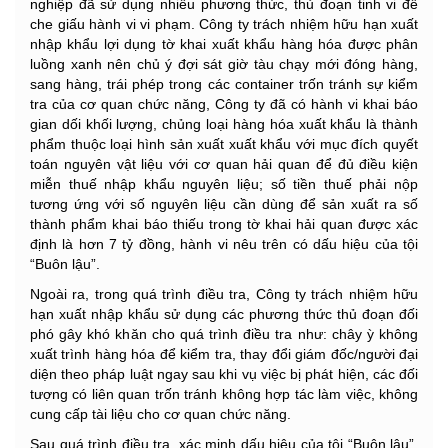
nghiệp đã sử dụng nhiều phương thức, thủ đoạn tinh vi để
che giấu hành vi vi phạm. Công ty trách nhiệm hữu hạn xuất
nhập khẩu lợi dụng tờ khai xuất khẩu hàng hóa được phân
luồng xanh nên chủ ý đợi sát giờ tàu chạy mới đóng hàng,
sang hàng, trái phép trong các container trốn tránh sự kiểm
tra của cơ quan chức năng, Công ty đã có hành vi khai báo
gian dối khối lượng, chủng loại hàng hóa xuất khẩu là thành
phẩm thuộc loại hình sản xuất xuất khẩu với mục đích quyết
toán nguyên vật liệu với cơ quan hải quan để đủ điều kiện
miễn thuế nhập khẩu nguyên liệu; số tiền thuế phải nộp
tương ứng với số nguyên liệu cần dùng để sản xuất ra số
thành phẩm khai báo thiếu trong tờ khai hải quan được xác
định là hơn 7 tỷ đồng, hành vi nêu trên có dấu hiệu của tội
“Buôn lậu”.
Ngoài ra, trong quá trình điều tra, Công ty trách nhiệm hữu
hạn xuất nhập khẩu sử dụng các phương thức thủ đoạn đối
phó gây khó khăn cho quá trình điều tra như: chây ỳ không
xuất trình hàng hóa để kiểm tra, thay đổi giám đốc/người đại
diện theo pháp luật ngay sau khi vụ việc bị phát hiện, các đối
tượng có liên quan trốn tránh không hợp tác làm việc, không
cung cấp tài liệu cho cơ quan chức năng.
Sau quá trình điều tra, xác minh dấu hiệu của tội “Buôn lậu”,