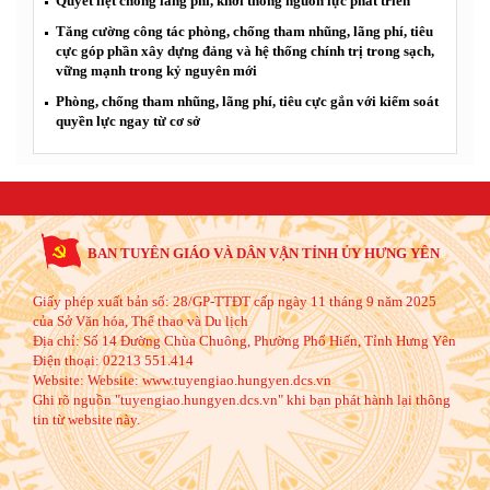
Quyết liệt chống lãng phí, khơi thông nguồn lực phát triển
Tăng cường công tác phòng, chống tham nhũng, lãng phí, tiêu
cực góp phần xây dựng đảng và hệ thống chính trị trong sạch,
vững mạnh trong kỷ nguyên mới
Phòng, chống tham nhũng, lãng phí, tiêu cực gắn với kiểm soát
quyền lực ngay từ cơ sở
BAN TUYÊN GIÁO VÀ DÂN VẬN TỈNH ỦY HƯNG YÊN
Giấy phép xuất bản số: 28/GP-TTĐT cấp ngày 11 tháng 9 năm 2025
của Sở Văn hóa, Thể thao và Du lịch
Địa chỉ:
Số 14 Đường Chùa Chuông, Phường Phố Hiến, Tỉnh Hưng Yên
Điện thoại:
02213 551.414
Website:
Website: www.tuyengiao.hungyen.dcs.vn
Ghi rõ nguồn "tuyengiao.hungyen.dcs.vn" khi bạn phát hành lại thông
tin từ website này.