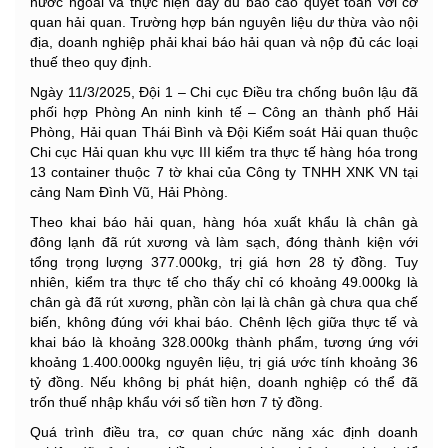
nước ngoài và thực hiện đầy đủ báo cáo quyết toán với cơ
quan hải quan. Trường hợp bán nguyên liệu dư thừa vào nội
địa, doanh nghiệp phải khai báo hải quan và nộp đủ các loại
thuế theo quy định.
Ngày 11/3/2025, Đội 1 – Chi cục Điều tra chống buôn lậu đã
phối hợp Phòng An ninh kinh tế – Công an thành phố Hải
Phòng, Hải quan Thái Bình và Đội Kiểm soát Hải quan thuộc
Chi cục Hải quan khu vực III kiểm tra thực tế hàng hóa trong
13 container thuộc 7 tờ khai của Công ty TNHH XNK VN tại
cảng Nam Đình Vũ, Hải Phòng.
Theo khai báo hải quan, hàng hóa xuất khẩu là chân gà
đông lạnh đã rút xương và làm sạch, đóng thành kiện với
tổng trọng lượng 377.000kg, trị giá hơn 28 tỷ đồng. Tuy
nhiên, kiểm tra thực tế cho thấy chỉ có khoảng 49.000kg là
chân gà đã rút xương, phần còn lại là chân gà chưa qua chế
biến, không đúng với khai báo. Chênh lệch giữa thực tế và
khai báo là khoảng 328.000kg thành phẩm, tương ứng với
khoảng 1.400.000kg nguyên liệu, trị giá ước tính khoảng 36
tỷ đồng. Nếu không bị phát hiện, doanh nghiệp có thể đã
trốn thuế nhập khẩu với số tiền hơn 7 tỷ đồng.
Quá trình điều tra, cơ quan chức năng xác định doanh