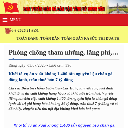
6-8-2026 21:3:51
TOÀN ĐẢNG, TOÀN DÂN, TOÀN QUÂN RA SỨC THI ĐUA THỰC HIỆ
Phòng chống tham nhũng, lãng phí, tiêu cực
Đăng ngày: 03/07/2025 - Lượt xem: 396
Khởi tố vụ án xuất khống 1.400 tấn nguyên liệu chân gà
đông lạnh, trốn thuế hơn 7 tỷ đồng
Chi cục Điều tra chống buôn lậu - Cục Hải quan vừa ra quyết định
khởi tố vụ án xuất khống hàng hóa xuất khẩu để trốn thuế. Vụ việc
liên quan đến việc xuất khống 1.400 tấn nguyên liệu là chân gà đông
lạnh với trị giá hàng hóa khoảng 36 tỷ đồng, trốn thuế 7 tỷ đồng và có
dấu hiệu chuyển tiêu thụ nội địa không khai báo hải quan.
Khởi tố vụ án xuất khống 1.400 tấn nguyên liệu chân gà