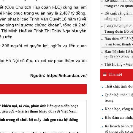
Kế hoạch hành độ
trong các cơ qua
yết (Cựu Chủ tịch Tập đoàn FLC) cùng hai em
i khắc phục trong vụ án này là 2.467 tỷ đồng.
Đề xuất cắt giảm 
công nghệ
yên phạt bị cáo Trịnh Văn Quyết 18 năm tù về
hao túng thị trường chứng khoán", tổng cả 2 tội
Công bố quyết địn
h Thị Minh Huế và Trịnh Thị Thúy Nga bị tuyên
Trung đoàn Bộ b
êu trên.
Bảo đảm để Lễ hộ
ra an toàn, thành
à 396 người có quyền lợi, nghĩa vụ liên quan
Ban Tổ chức Lễ h
tại Di tích đình -
tại Hà Nội sẽ đưa ra xét xử phúc thẩm vụ án
Thổ Hoàng - Vùng
Tin mới
Nguồn: https://nhandan.vn/
Thắt chặt tình đo
Quốc hội thảo luậ
trọng
 khiếu nại, tố cáo, phản ánh liên quan đến hoạt
Khoa học, công n
tiêu cực - Giá trị tham khảo đối với Việt Nam
Bảo đảm an ninh, 
ình trong tổ chức bộ máy tinh gọn của hệ thống
Kế hoạch hành độ
số trong các cơ 