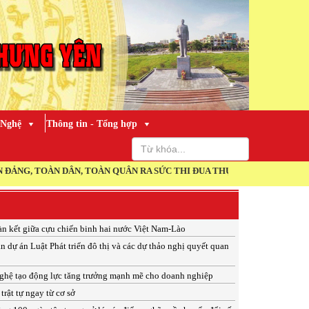
 Nghệ
Thông tin - Tổng hợp
TOÀN DÂN, TOÀN QUÂN RA SỨC THI ĐUA THỰC HIỆN THẮNG LỢI NGHỊ 
àn kết giữa cựu chiến binh hai nước Việt Nam-Lào
n dự án Luật Phát triển đô thị và các dự thảo nghị quyết quan
ghệ tạo động lực tăng trưởng mạnh mẽ cho doanh nghiệp
trật tự ngay từ cơ sở