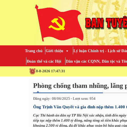
Trang chủ
Giới thiệu
Lý luận Chính trị - Lịch sử Đả
Đoàn thể và các Hội
Dân vận các CQNN, Dân tộc và Tôn
8-8-2026 17:47:31
Phòng chống tham nhũng, lãng p
Đăng ngày: 08/06/2025 - Lượt xem: 954
Ông Trịnh Văn Quyết và gia đình nộp thêm 1.400 
Cục Thi hành án dân sự TP Hà Nội xác nhận, tính đến ngày 
tiếp tục nộp thêm 1.400 tỷ đồng, nâng tổng số tiền khắc phụ
khoảng 2.500 tỷ đồng, đủ để khắc phục toàn bộ hậu quả củ