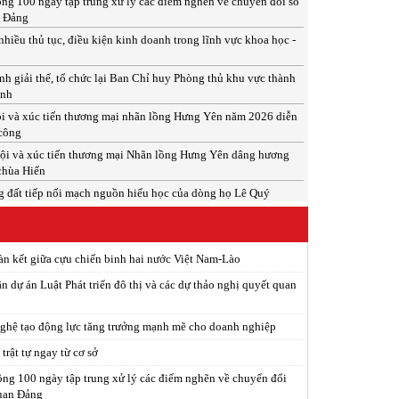
ng 100 ngày tập trung xử lý các điểm nghẽn về chuyển đổi số
n Đảng
nhiều thủ tục, điều kiện kinh doanh trong lĩnh vực khoa học -
h giải thể, tổ chức lại Ban Chỉ huy Phòng thủ khu vực thành
inh
i và xúc tiến thương mại nhãn lồng Hưng Yên năm 2026 diễn
 công
ội và xúc tiến thương mại Nhãn lồng Hưng Yên dâng hương
 chùa Hiến
 đất tiếp nối mạch nguồn hiếu học của dòng họ Lê Quý
àn kết giữa cựu chiến binh hai nước Việt Nam-Lào
n dự án Luật Phát triển đô thị và các dự thảo nghị quyết quan
ghệ tạo động lực tăng trưởng mạnh mẽ cho doanh nghiệp
trật tự ngay từ cơ sở
ng 100 ngày tập trung xử lý các điểm nghẽn về chuyển đổi
quan Đảng