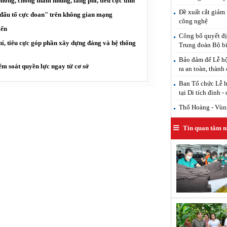
òng, chống tham nhũng, lãng phí, tiêu cực tỉnh
Đề xuất cắt giảm 
"đấu tố cực đoan" trên không gian mạng
công nghệ
iển
Công bố quyết đị
í, tiêu cực góp phần xây dựng đảng và hệ thống
Trung đoàn Bộ b
Bảo đảm để Lễ hộ
ểm soát quyền lực ngay từ cơ sở
ra an toàn, thành
Ban Tổ chức Lễ h
tại Di tích đình -
Thổ Hoàng - Vùng
Tin quan tâm n