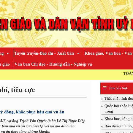
ng
Tuyên truyền-Báo chí - Xuất bản
Khoa giáo, Văn hoá - Văn
 giáo
Văn bản Chỉ đạo - Hướng dẫn - Nghiệp vụ
TOÀN ĐẢNG, 
hí, tiêu cực
Tin nổi bật
Thắt chặt tình đo
Quốc hội thảo luậ
trọng
tỷ đồng, khắc phục hậu quả vụ án
Khoa học, công n
5/6, vợ ông Trịnh Văn Quyết là bà Lê Thị Ngọc Diệp
c hậu quả vụ án của ông Quyết và gia đình lên
Bảo đảm an ninh, 
a vụ án thao túng chứng khoán.