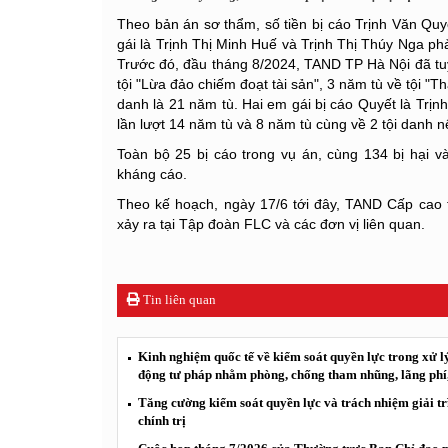
Theo bản án sơ thẩm, số tiền bị cáo Trịnh Văn Qu
gái là Trịnh Thị Minh Huế và Trịnh Thị Thúy Nga phả
Trước đó, đầu tháng 8/2024, TAND TP Hà Nội đã tu
tội "Lừa đảo chiếm đoạt tài sản", 3 năm tù về tội "T
danh là 21 năm tù. Hai em gái bị cáo Quyết là Trịn
lần lượt 14 năm tù và 8 năm tù cùng về 2 tội danh n
Toàn bộ 25 bị cáo trong vụ án, cùng 134 bị hại v
kháng cáo.
Theo kế hoạch, ngày 17/6 tới đây, TAND Cấp cao 
xảy ra tại Tập đoàn FLC và các đơn vị liên quan.
Tin liên quan
Kinh nghiệm quốc tế về kiểm soát quyền lực trong xử lý
động tư pháp nhằm phòng, chống tham nhũng, lãng phí, 
Tăng cường kiểm soát quyền lực và trách nhiệm giải tr
chính trị