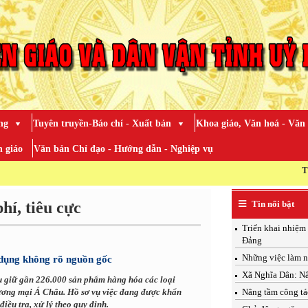
ng
Tuyên truyền-Báo chí - Xuất bản
Khoa giáo, Văn hoá - Văn
 giáo
Văn bản Chỉ đạo - Hướng dẫn - Nghiệp vụ
TOÀN ĐẢNG
hí, tiêu cực
Tin nổi bật
Triển khai nhiệm 
Đảng
Những việc làm ng
 dụng không rõ nguồn gốc
Xã Nghĩa Dân: Nân
u giữ gần 226.000 sản phẩm hàng hóa các loại
ương mại Á Châu. Hồ sơ vụ việc đang được khẩn
Nâng tầm công tá
iều tra, xử lý theo quy định.