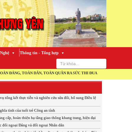
 Nghệ
Thông tin - Tổng hợp
, TOÀN DÂN, TOÀN QUÂN RA SỨC THI ĐUA THỰC HIỆN THẮNG LỢI NGH
vụ tổng kết thực tiễn và nghiên cứu sửa đổi, bổ sung Điều lệ
hĩa tình của tuổi trẻ Công an tỉnh
g cấp, hoàn thiện hạ tầng giao thông khang trang, hiện đại
c đối ngoại Đảng và đối ngoại Nhân dân