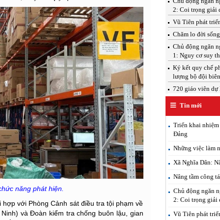
Chủ động ngăn ngừ
2: Coi trọng giải 
Vũ Tiên phát triể
Chăm lo đời sống v
Chủ động ngăn ngừ
1: Nguy cơ suy th
Ký kết quy chế ph
lượng bộ đội biên
720 giáo viên dự
Tin mới
Triển khai nhiệm 
Đảng
Những việc làm ng
Xã Nghĩa Dân: Nân
Nâng tầm công tá
chức năng phát hiện.
Chủ động ngăn ng
2: Coi trọng giải
i hợp với Phòng Cảnh sát điều tra tội phạm về
 Ninh) và Đoàn kiểm tra chống buôn lậu, gian
Vũ Tiên phát triể