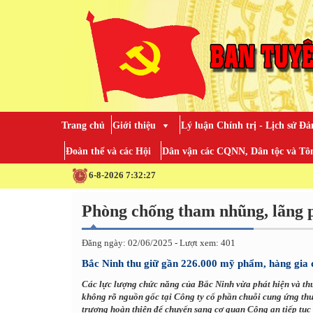
Trang chủ
Giới thiệu
Lý luận Chính trị - Lịch sử Đả
Đoàn thể và các Hội
Dân vận các CQNN, Dân tộc và Tôn
6-8-2026 7:32:28
Phòng chống tham nhũng, lãng p
Đăng ngày: 02/06/2025 - Lượt xem: 401
Bắc Ninh thu giữ gần 226.000 mỹ phẩm, hàng gia
Các lực lượng chức năng của Bắc Ninh vừa phát hiện và th
không rõ nguồn gốc tại Công ty cổ phần chuỗi cung ứng th
trương hoàn thiện để chuyển sang cơ quan Công an tiếp tục đ