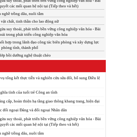
a suy thoái, phát triển bền vững công nghiệp văn hóa - Bài
quyết các mối quan hệ nội tại (Tiếp theo và hết)
n nghề trồng dâu, nuôi tằm
ật chất, tinh thần cho lao động nữ
a suy thoái, phát triển bền vững công nghiệp văn hóa - Bài
oái trong phát triển công nghiệp văn hóa
ối hợp trong lãnh đạo công tác biên phòng và xây dựng lực
 phòng tỉnh, thành phố
 lớp bồi dưỡng nghệ thuật chèo
vụ tổng kết thực tiễn và nghiên cứu sửa đổi, bổ sung Điều lệ
hĩa tình của tuổi trẻ Công an tỉnh
g cấp, hoàn thiện hạ tầng giao thông khang trang, hiện đại
c đối ngoại Đảng và đối ngoại Nhân dân
ừa suy thoái, phát triển bền vững công nghiệp văn hóa - Bài
 quyết các mối quan hệ nội tại (Tiếp theo và hết)
n nghề trồng dâu, nuôi tằm