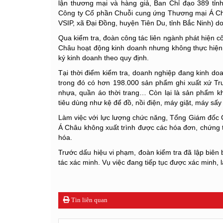
lận thương mại và hàng giả, Ban Chỉ đạo 389 tỉn
Công ty Cổ phần Chuỗi cung ứng Thương mại Á Ch
VSIP, xã Đại Đồng, huyện Tiên Du, tỉnh Bắc Ninh) 
Qua kiểm tra, đoàn công tác liên ngành phát hiện
Châu hoạt động kinh doanh nhưng không thực hiện 
ký kinh doanh theo quy định.
Tại thời điểm kiểm tra, doanh nghiệp đang kinh d
trong đó có hơn 198.000 sản phẩm ghi xuất xứ Tr
nhựa, quần áo thời trang… Còn lại là sản phẩm 
tiêu dùng như kệ để đồ, nồi điện, máy giặt, máy sấy 
Làm việc với lực lượng chức năng, Tổng Giám đốc
Á Châu không xuất trình được các hóa đơn, chứng
hóa.
Trước dấu hiệu vi phạm, đoàn kiểm tra đã lập biên
tác xác minh. Vụ việc đang tiếp tục được xác minh, 
Tin liên quan