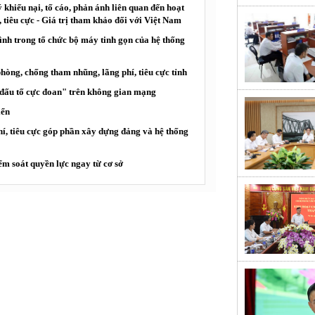
 khiếu nại, tố cáo, phản ánh liên quan đến hoạt
tiêu cực - Giá trị tham khảo đối với Việt Nam
ình trong tổ chức bộ máy tinh gọn của hệ thống
òng, chống tham nhũng, lãng phí, tiêu cực tỉnh
"đấu tố cực đoan" trên không gian mạng
iển
í, tiêu cực góp phần xây dựng đảng và hệ thống
ểm soát quyền lực ngay từ cơ sở