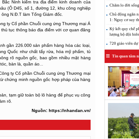
h Bắc Ninh kiểm tra địa điểm kinh doanh của
Chăm lo đời sống 
âu (Ô D45, số 1, đường 12, khu công nghiệp
Chủ động ngăn ng
do ông N.Đ.T làm Tổng Giám đốc.
1: Nguy cơ suy th
 công ty Cổ phần Chuỗi cung ứng Thương mại Á
Ký kết quy chế p
thủ tục thông báo địa điểm với cơ quan đăng
lượng bộ đội biê
720 giáo viên dự
oanh gần 226.000 sản phẩm hàng hóa các loại,
ung Quốc như chất tẩy rửa, hóa mỹ phẩm, tủ
Tin quan tâm n
không rõ nguồn gốc, bao gồm nhiều mặt hàng
tóc, bàn là, quần áo...
 Công ty Cổ phần Chuỗi cung ứng Thương mại
 từ chứng minh nguồn gốc hợp pháp của hàng
 bản, tạm giữ toàn bộ lô hàng để phục vụ công
làm rõ.
Nguồn: https://nhandan.vn/