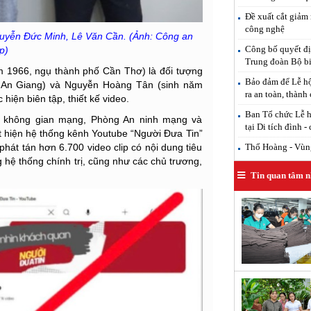
Đề xuất cắt giảm 
công nghệ
guyễn Đức Minh, Lê Văn Cần. (Ảnh: Công an
Công bố quyết đị
p)
Trung đoàn Bộ b
m 1966, ngụ thành phố Cần Thơ) là đối tượng
Bảo đảm để Lễ hộ
 An Giang) và Nguyễn Hoàng Tân (sinh năm
ra an toàn, thành
 hiện biên tập, thiết kế video.
Ban Tổ chức Lễ h
t không gian mạng, Phòng An ninh mạng và
tại Di tích đình -
 hiện hệ thống kênh Youtube “Người Đưa Tin”
Thổ Hoàng - Vùng
hát tán hơn 6.700 video clip có nội dung tiêu
 hệ thống chính trị, cũng như các chủ trương,
Tin quan tâm n