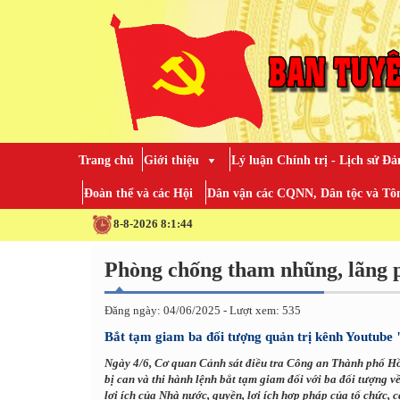
Trang chủ
Giới thiệu
Lý luận Chính trị - Lịch sử Đả
Đoàn thể và các Hội
Dân vận các CQNN, Dân tộc và Tôn
8-8-2026 8:1:45
Phòng chống tham nhũng, lãng p
Đăng ngày: 04/06/2025 - Lượt xem: 535
Bắt tạm giam ba đối tượng quản trị kênh Youtube 
Ngày 4/6, Cơ quan Cảnh sát điều tra Công an Thành phố Hồ C
bị can và thi hành lệnh bắt tạm giam đối với ba đối tượng 
lợi ích của Nhà nước, quyền, lợi ích hợp pháp của tổ chức, 