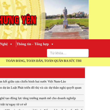
 Nghệ
Thông tin - Tổng hợp
ĐẢNG, TOÀN DÂN, TOÀN QUÂN RA SỨC THI ĐUA THỰC HIỆN THẮNG LỢI
àn kết giữa cựu chiến binh hai nước Việt Nam-Lào
n dự án Luật Phát triển đô thị và các dự thảo nghị quyết quan
ghệ tạo động lực tăng trưởng mạnh mẽ cho doanh nghiệp
trật tự ngay từ cơ sở