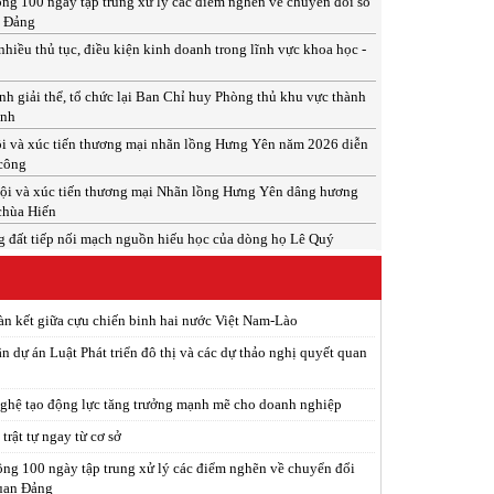
ng 100 ngày tập trung xử lý các điểm nghẽn về chuyển đổi số
n Đảng
nhiều thủ tục, điều kiện kinh doanh trong lĩnh vực khoa học -
h giải thể, tổ chức lại Ban Chỉ huy Phòng thủ khu vực thành
inh
i và xúc tiến thương mại nhãn lồng Hưng Yên năm 2026 diễn
 công
ội và xúc tiến thương mại Nhãn lồng Hưng Yên dâng hương
 chùa Hiến
 đất tiếp nối mạch nguồn hiếu học của dòng họ Lê Quý
àn kết giữa cựu chiến binh hai nước Việt Nam-Lào
n dự án Luật Phát triển đô thị và các dự thảo nghị quyết quan
ghệ tạo động lực tăng trưởng mạnh mẽ cho doanh nghiệp
trật tự ngay từ cơ sở
ng 100 ngày tập trung xử lý các điểm nghẽn về chuyển đổi
quan Đảng