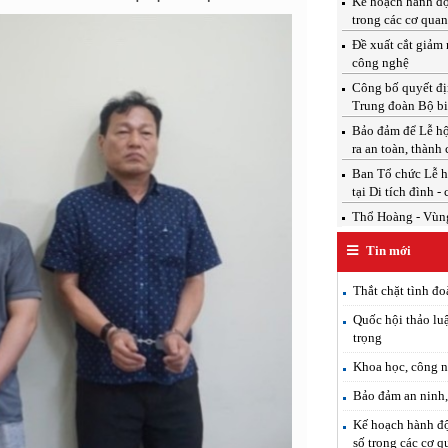
Kế hoạch hành độ
trong các cơ qua
Đề xuất cắt giảm 
công nghệ
Công bố quyết địn
Trung đoàn Bộ b
Bảo đảm để Lễ hộ
ra an toàn, thành
Ban Tổ chức Lễ h
tại Di tích đình -
Thổ Hoàng - Vùng
Tin mới
Thắt chặt tình đo
Quốc hội thảo luậ
trọng
Khoa học, công n
Bảo đảm an ninh, 
Kế hoạch hành độ
số trong các cơ 