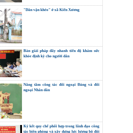
"Dân vận khéo" ở xã Kiến Xương
Bàn giải pháp đẩy nhanh tiến độ khám sức
khỏe định kỳ cho người dân
Nâng tầm công tác đối ngoại Đảng và đối
ngoại Nhân dân
Ký kết quy chế phối hợp trong lãnh đạo công
tác biên phòng và xây dựng lực lượng bộ đội