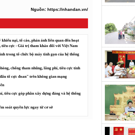
Nguồn: https://nhandan.vn/
 khiếu nại, tố cáo, phản ánh liên quan đến hoạt
tiêu cực - Giá trị tham khảo đối với Việt Nam
ình trong tổ chức bộ máy tinh gọn của hệ thống
òng, chống tham nhũng, lãng phí, tiêu cực tỉnh
"đấu tố cực đoan" trên không gian mạng
iển
í, tiêu cực góp phần xây dựng đảng và hệ thống
ểm soát quyền lực ngay từ cơ sở