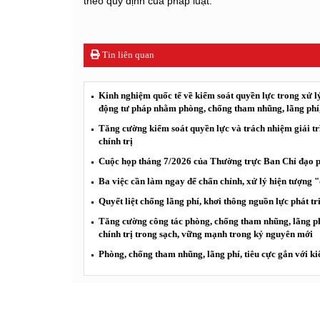
theo quy định của pháp luật.
Tin liên quan
Kinh nghiệm quốc tế về kiểm soát quyền lực trong xử lý
động tư pháp nhằm phòng, chống tham nhũng, lãng phí, 
Tăng cường kiểm soát quyền lực và trách nhiệm giải tr
chính trị
Cuộc họp tháng 7/2026 của Thường trực Ban Chỉ đạo ph
Ba việc cần làm ngay để chấn chỉnh, xử lý hiện tượng 
Quyết liệt chống lãng phí, khơi thông nguồn lực phát tr
Tăng cường công tác phòng, chống tham nhũng, lãng ph
chính trị trong sạch, vững mạnh trong kỷ nguyên mới
Phòng, chống tham nhũng, lãng phí, tiêu cực gắn với ki