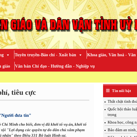
ng
Tuyên truyền-Báo chí - Xuất bản
Khoa giáo, Văn hoá - Văn
 giáo
Văn bản Chỉ đạo - Hướng dẫn - Nghiệp vụ
TOÀN 
hí, tiêu cực
Tin nổi bật
Thắt chặt tình đo
Quốc hội thảo luậ
trọng
"Người đưa tin"
Khoa học, công n
hí Minh cho biết, đơn vị đã khởi tố vụ án, khởi tố
về tội "Lợi dụng các quyền tự do dân chủ xâm phạm
Bảo đảm an ninh, 
cá nhân" theo Điều 331 Bộ luật Hình sự.