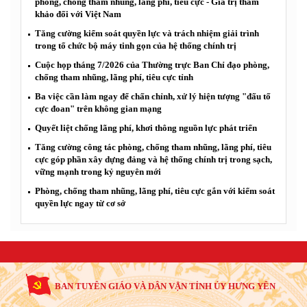
phòng, chống tham nhũng, lãng phí, tiêu cực - Giá trị tham
khảo đối với Việt Nam
Tăng cường kiểm soát quyền lực và trách nhiệm giải trình
trong tổ chức bộ máy tinh gọn của hệ thống chính trị
Cuộc họp tháng 7/2026 của Thường trực Ban Chỉ đạo phòng,
chống tham nhũng, lãng phí, tiêu cực tỉnh
Ba việc cần làm ngay để chấn chỉnh, xử lý hiện tượng "đấu tố
cực đoan" trên không gian mạng
Quyết liệt chống lãng phí, khơi thông nguồn lực phát triển
Tăng cường công tác phòng, chống tham nhũng, lãng phí, tiêu
cực góp phần xây dựng đảng và hệ thống chính trị trong sạch,
vững mạnh trong kỷ nguyên mới
Phòng, chống tham nhũng, lãng phí, tiêu cực gắn với kiểm soát
quyền lực ngay từ cơ sở
BAN TUYÊN GIÁO VÀ DÂN VẬN TỈNH ỦY HƯNG YÊN