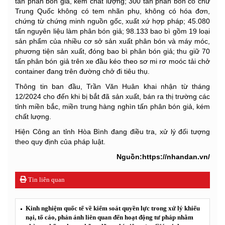
tấn phân bón giả, kém chất lượng; 300 tấn phân bón có chữ
Trung Quốc không có tem nhãn phụ, không có hóa đơn,
chứng từ chứng minh nguồn gốc, xuất xứ hợp pháp; 45.080
tấn nguyên liệu làm phân bón giả; 98.133 bao bì gồm 19 loại
sản phẩm của nhiều cơ sở sản xuất phân bón và máy móc,
phương tiện sản xuất, đóng bao bì phân bón giả; thu giữ 70
tấn phân bón giả trên xe đầu kéo theo sơ mi rơ moóc tải chở
container đang trên đường chở đi tiêu thụ.
Thông tin ban đầu, Trần Văn Huân khai nhận từ tháng
12/2024 cho đến khi bị bắt đã sản xuất, bán ra thị trường các
tỉnh miền bắc, miền trung hàng nghìn tấn phân bón giả, kém
chất lượng.
Hiện Công an tỉnh Hòa Bình đang điều tra, xử lý đối tượng
theo quy định của pháp luật.
Nguồn:https://nhandan.vn/
Tin liên quan
Kinh nghiệm quốc tế về kiểm soát quyền lực trong xử lý khiếu
nại, tố cáo, phản ánh liên quan đến hoạt động tư pháp nhằm