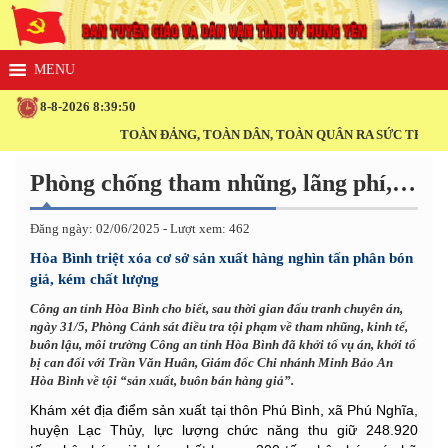
8-8-2026 8:39:50
TOÀN ĐẢNG, TOÀN DÂN, TOÀN QUÂN RA SỨC THI ĐUA
Phòng chống tham nhũng, lãng phí, tiêu cực
Đăng ngày: 02/06/2025 - Lượt xem: 462
Hòa Bình triệt xóa cơ sở sản xuất hàng nghìn tấn phân bón
giả, kém chất lượng
Công an tỉnh Hòa Bình cho biết, sau thời gian đấu tranh chuyên án,
ngày 31/5, Phòng Cảnh sát điều tra tội phạm về tham nhũng, kinh tế,
buôn lậu, môi trường Công an tỉnh Hòa Bình đã khởi tố vụ án, khởi tố
bị can đối với Trần Văn Huân, Giám đốc Chi nhánh Minh Bảo An
Hòa Bình về tội “sản xuất, buôn bán hàng giả”.
Khám xét địa điểm sản xuất tại thôn Phú Bình, xã Phú Nghĩa,
huyện Lạc Thủy, lực lượng chức năng thu giữ 248.920